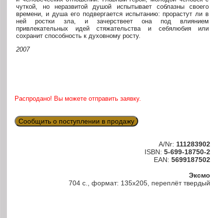
чуткой, но неразвитой душой испытывает соблазны своего
времени, и душа его подвергается испытанию: прорастут ли в
ней ростки зла, и зачерствеет она под влиянием
привлекательных идей стяжательства и себялюбия или
сохранит способность к духовному росту.
2007
Распродано! Вы можете отправить заявку.
Сообщить о поступлении в продажу
A/Nr:
111283902
ISBN:
5-699-18750-2
EAN:
5699187502
Эксмо
704 с., формат: 135х205, переплёт твердый