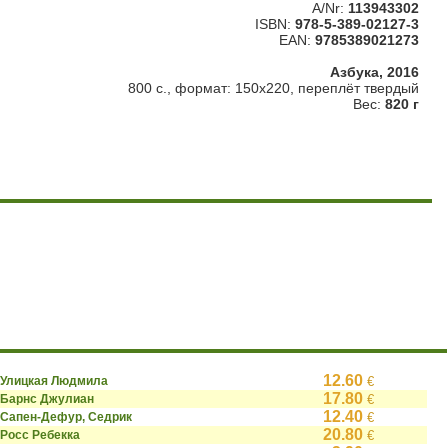
A/Nr:
113943302
ISBN:
978-5-389-02127-3
EAN:
9785389021273
Азбука, 2016
800 с., формат: 150х220, переплёт твердый
Вес:
820 г
12.60
Улицкая Людмила
€
17.80
Барнс Джулиан
€
12.40
Сапен-Дефур, Седрик
€
20.80
Росс Ребекка
€