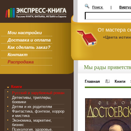
Поиск
|
Вирту
От мастера 
Мои настройки
«Цвета исти
Доставка и оплата
Как сделать заказ?
Контакт
Распродажа
Мы рады приветств
Главная
Книги
Книги
Русский и зарубежный роман
Детективы, триллеры,
боевики
Детям и их родителям
Фантастика, фэнтези, хоррор
и мистика
Экономика, маркетинг,
бизнес
Психология, здоровье,