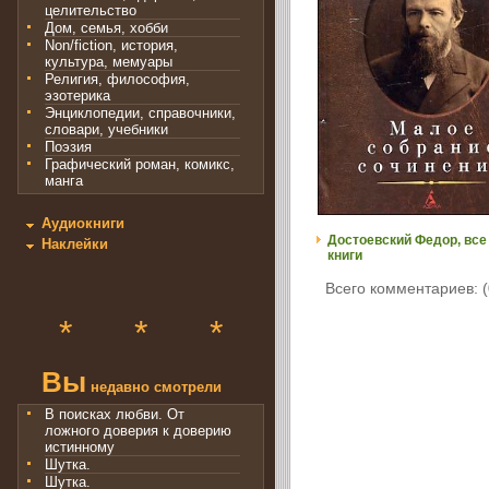
целительство
Дом, семья, хобби
Non/fiction, история,
культура, мемуары
Религия, философия,
эзотерика
Энциклопедии, справочники,
словари, учебники
Поэзия
Графический роман, комикс,
манга
Аудиокниги
Достоевский Федор, все
Наклейки
книги
Всего комментариев: (
*
*
*
Вы
недавно смотрели
В поисках любви. От
ложного доверия к доверию
истинному
Шутка.
Шутка.