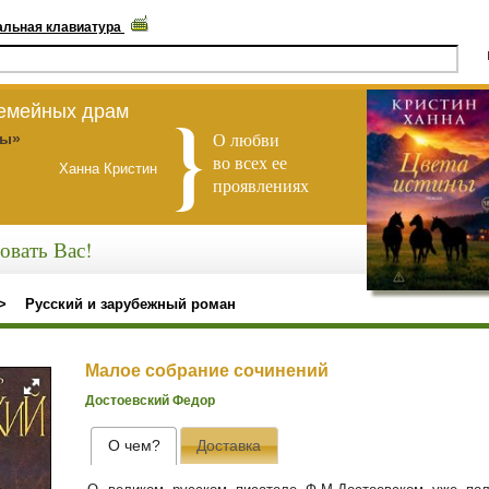
альная клавиатура
семейных драм
О любви
ны»
во всех ее
Ханна Кристин
проявлениях
овать Вас!
>
Русский и зарубежный роман
Малое собрание сочинений
Достоевский Федор
О чем?
Доставка