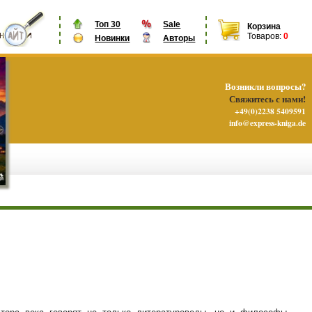
Топ 30
Sale
Корзина
Товаров:
0
Новинки
Авторы
Возникли вопросы?
Свяжитесь с нами!
+49(0)2238 5409591
info@express-kniga.de