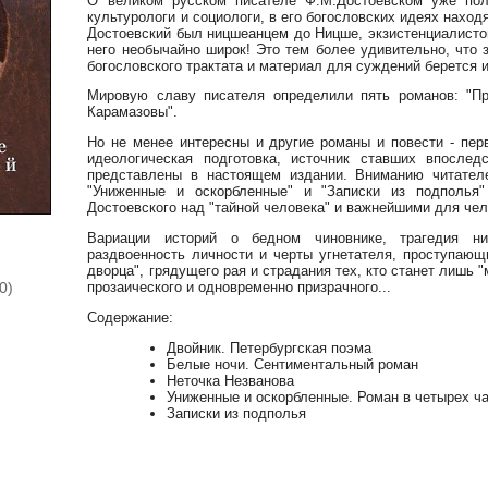
О великом русском писателе Ф.М.Достоевском уже пол
культурологи и социологи, в его богословских идеях находя
Достоевский был ницшеанцем до Ницше, экзистенциалисто
него необычайно широк! Это тем более удивительно, что
богословского трактата и материал для суждений берется и
Мировую славу писателя определили пять романов: "Пре
Карамазовы".
Но не менее интересны и другие романы и повести - пер
идеологическая подготовка, источник ставших впослед
представлены в настоящем издании. Вниманию читателей
"Униженные и оскорбленные" и "Записки из подполья
Достоевского над "тайной человека" и важнейшими для че
Вариации историй о бедном чиновнике, трагедия ни
раздвоенность личности и черты угнетателя, проступающ
дворца", грядущего рая и страдания тех, кто станет лишь "
0)
прозаического и одновременно призрачного...
Содержание:
Двойник. Петербургская поэма
Белые ночи. Сентиментальный роман
Неточка Незванова
Униженные и оскорбленные. Роман в четырех ча
Записки из подполья