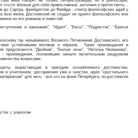
тора века говорят не только литературоведы, но и философы,
т что-то близкое для себя православные, католики и протестанты...
м до Сартра, фрейдистом до Фрейда - спектр философских идей у
 за всю жизнь Достоевский не создал ни одного философского или
менно из его романов и повестей.
ступление и наказание", "Идиот", "Бесы", "Подросток", "Братья
вооснова так называемого Великого Пятикнижия Достоевского, его
ствии устойчивыми мотивов и образов... Такие произведения и
 предлагаются "Двойник", "Белые ночи", "Неточка Незванова",
" - произведения, положившие начало мучительным раздумьям
ловечества вопросами.
щеты, вырастающая в трагедию оскорбленного достоинства;
ие в угнетенном; дисгармония ума и чувства; идея "хрустального
материалом" для него, - все это на фоне Петербурга, по-достоевски
стях с эпилогом