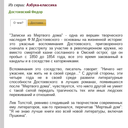
Из серии:
Азбука-классика
Достоевский Федор
О чем?
Доставка
"Записки из Мертвого дома" - одна из вершин творческого
наследия Ф.М.Достоевского - основаны на жизненной истории:
это ужасные воспоминания Достоевского, приговоренного
сначала к расстрелу за участие в революционном кружке, но
вместо смертной казни сосланного в Омский острог, где он
пробыл с 1850 до 1854 года, все это время закованный в
кандалы и в соседстве с каторжниками.
Вспоминания это соседство, писатель говорит: "Ничего нет
ужаснее, как жить не в своей среде..." С другой стороны, эти
четыре года не в своей среде развили литературные
способности Достоевского: в лучших романах, появившихся
после "Мертвого дома", чувствуется, что никто другой не умеет
с такой силой передать трагичность тех или иных людских
переживаний и отношений.
Лев Толстой, ревниво следивший за творчеством современных
ему литераторов, как-то признался, перечитав "Мертвый дом":
"Я не знаю лучше книги изо всей новой литературы, включая
Пушкина".