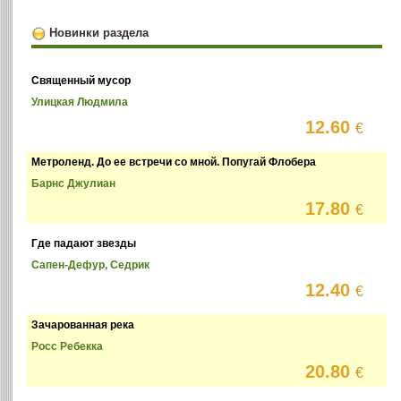
Новинки раздела
Священный мусор
Улицкая Людмила
12.60
€
Метроленд. До ее встречи со мной. Попугай Флобера
Барнс Джулиан
17.80
€
Где падают звезды
Сапен-Дефур, Седрик
12.40
€
Зачарованная река
Росс Ребекка
20.80
€