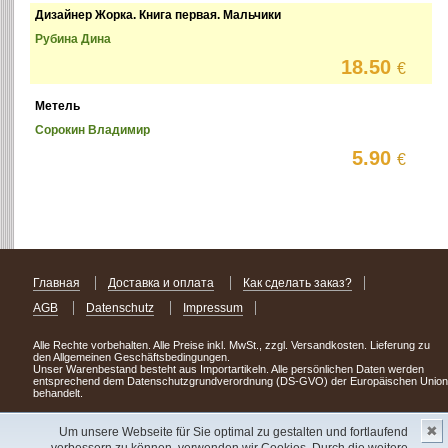
Дизайнер Жорка. Книга первая. Мальчики
Рубина Дина
18.50
€
Метель
Сорокин Владимир
5.90
€
Главная
Доставка и оплата
Как сделать заказ?
AGB
Datenschutz
Impressum
Alle Rechte vorbehalten. Alle Preise inkl. MwSt., zzgl. Versandkosten. Lieferung zu
den Allgemeinen Geschäftsbedingungen.
Unser Warenbestand besteht aus Importartikeln. Alle persönlichen Daten werden
entsprechend dem Datenschutzgrundverordnung (DS-GVO) der Europäischen Union
behandelt.
Сделав заказ сегодня, уже через день или два Вы можете стать обладателем
✖
НОВИНКИ из Германии
! Удачного поиска!
Um unsere Webseite für Sie optimal zu gestalten und fortlaufend