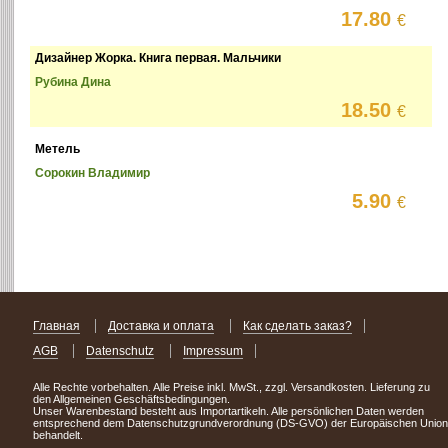
17.80
€
Дизайнер Жорка. Книга первая. Мальчики
Рубина Дина
18.50
€
Метель
Сорокин Владимир
5.90
€
Главная
Доставка и оплата
Как сделать заказ?
AGB
Datenschutz
Impressum
Alle Rechte vorbehalten. Alle Preise inkl. MwSt., zzgl. Versandkosten. Lieferung zu
den Allgemeinen Geschäftsbedingungen.
Unser Warenbestand besteht aus Importartikeln. Alle persönlichen Daten werden
entsprechend dem Datenschutzgrundverordnung (DS-GVO) der Europäischen Union
behandelt.