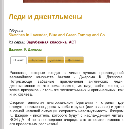
Леди и джентльмены
Сборник
Sketches in Lavender, Blue and Green Tommy and Co
Из серии:
Зарубежная классика. АСТ
Джером, К. Джером
О чем?
Персоны
Детали
Доставка
Рассказы, которые входят в число лучших произведений
величайшего юмориста Англии - Джерома К. Джерома.
Потрясающе забавные приключения английских леди,
джентльменов и, что немаловажно, их слуг, собак, кошек, а
также призраков - столь же эксцентричных и оригинальных, как
и их хозяева.
Озорная апология викторианской Британии - страны, где
следует неизменно держать себя в руках (или в лапах) и даже
в самой нелепой ситуации сохранять невозмутимость. Джером
К. Джером - писатель, которого будут с наслаждением читать
ВСЕГДА. И не в последнюю очередь это относится именно к
его прелестным рассказам!..