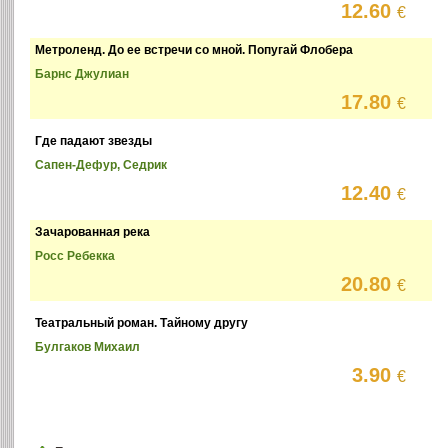
12.60
€
Метроленд. До ее встречи со мной. Попугай Флобера
Барнс Джулиан
17.80
€
Где падают звезды
Сапен-Дефур, Седрик
12.40
€
Зачарованная река
Росс Ребекка
20.80
€
Театральный роман. Тайному другу
Булгаков Михаил
3.90
€