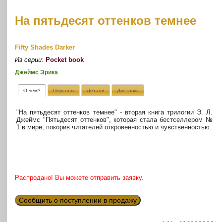
На пятьдесят оттенков темнее
Fifty Shades Darker
Из серии:
Pocket book
Джеймс Эрика
О чем?
Персоны
Детали
Доставка
"На пятьдесят оттенков темнее" - вторая книга трилогии Э. Л.
Джеймс "Пятьдесят оттенков", которая стала бестселлером №
1 в мире, покорив читателей откровенностью и чувственностью.
Распродано! Вы можете отправить заявку.
Сообщить о поступлении в продажу