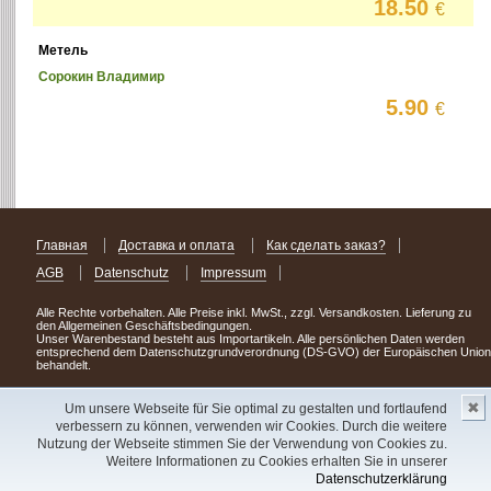
18.50
€
Метель
Сорокин Владимир
5.90
€
Главная
Доставка и оплата
Как сделать заказ?
AGB
Datenschutz
Impressum
Alle Rechte vorbehalten. Alle Preise inkl. MwSt., zzgl. Versandkosten. Lieferung zu
den Allgemeinen Geschäftsbedingungen.
Unser Warenbestand besteht aus Importartikeln. Alle persönlichen Daten werden
entsprechend dem Datenschutzgrundverordnung (DS-GVO) der Europäischen Union
behandelt.
Сделав заказ сегодня, уже через день или два Вы можете стать обладателем
✖
НОВИНКИ из Германии
! Удачного поиска!
Um unsere Webseite für Sie optimal zu gestalten und fortlaufend
verbessern zu können, verwenden wir Cookies. Durch die weitere
Copyright 2003 - 2023 © Express-Kniga
Nutzung der Webseite stimmen Sie der Verwendung von Cookies zu.
Разработка:
V.A.Vorobiev
Weitere Informationen zu Cookies erhalten Sie in unserer
Datenschutzerklärung