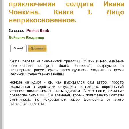
приключения солдата Ивана
Чонкина. Книга 1. Лицо
неприкосновенное.
Из серии:
Pocket Book
Войнович Владимир
О чем?
Доставка
Книга, первая из знаменитой трилогии "Жизнь и необычайные
приключения солдата Ивана Чонкина", остроумно и
непредвзято рисует будни простодушного солдата во время
Великой Отечественной войны.
Чонкин не идиот - он, как высказался сам автор, "просто
оказывался в идиотских ситуациях, в которых нормальный
человек вполне может стать идиотом. А это наши, обычные
советские ситуации". Со временем горечь политической сатиры
смягчилась, но искрометный юмор Войновича от этого
нисколько не остыл.