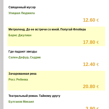
Священный мусор
Улицкая Людмила
12.60
€
Метроленд. До ее встречи со мной. Попугай Флобера
Барнс Джулиан
17.80
€
Где падают звезды
Сапен-Дефур, Седрик
12.40
€
Зачарованная река
Росс Ребекка
20.80
€
Театральный роман. Тайному другу
Булгаков Михаил
3.90
€