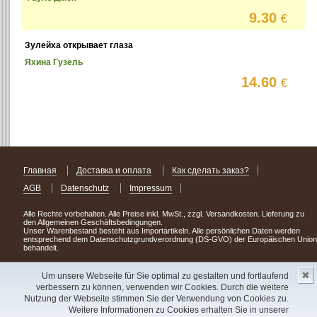
9.30
€
Зулейха открывает глаза
Яхина Гузель
14.60
€
Главная
Доставка и оплата
Как сделать заказ?
AGB
Datenschutz
Impressum
Alle Rechte vorbehalten. Alle Preise inkl. MwSt., zzgl. Versandkosten. Lieferung zu
den Allgemeinen Geschäftsbedingungen.
Unser Warenbestand besteht aus Importartikeln. Alle persönlichen Daten werden
entsprechend dem Datenschutzgrundverordnung (DS-GVO) der Europäischen Union
behandelt.
Сделав заказ сегодня, уже через день или два Вы можете стать обладателем
✖
НОВИНКИ из Германии
! Удачного поиска!
Um unsere Webseite für Sie optimal zu gestalten und fortlaufend
verbessern zu können, verwenden wir Cookies. Durch die weitere
Copyright 2003 - 2023 © Express-Kniga
Nutzung der Webseite stimmen Sie der Verwendung von Cookies zu.
Разработка:
V.A.Vorobiev
Weitere Informationen zu Cookies erhalten Sie in unserer