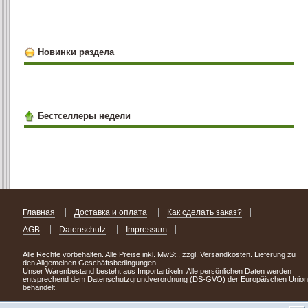
Новинки раздела
Бестселлеры недели
Главная
Доставка и оплата
Как сделать заказ?
AGB
Datenschutz
Impressum
Alle Rechte vorbehalten. Alle Preise inkl. MwSt., zzgl. Versandkosten. Lieferung zu
den Allgemeinen Geschäftsbedingungen.
Unser Warenbestand besteht aus Importartikeln. Alle persönlichen Daten werden
entsprechend dem Datenschutzgrundverordnung (DS-GVO) der Europäischen Union
behandelt.
Сделав заказ сегодня, уже через день или два Вы можете стать обладателем