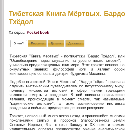
Тибетская Книга Мёртвых. Бардо
Тхёдол
Из серии:
Pocket book
О чем?
Персоны
Детали
Доставка
Тибетская "Книга Мертвых" - по-тибетски "Бардо Тхёдол", или
"Освобождение через слушание на уровне после смерти", -
уникальна среди священных книг мира. Этот трактат основан на
оккультных знаниях философии йоги и являет собой
квинтэссенцию основных доктрин буддизма Махаяны.
Подобно египетской "Книге Мертвых", "Бардо Тхёдол" призвана
служить мистическим путеводителем по потустороннему миру,
полному множества иллюзий и сфер, чьими границами
являются смерть и рождение. В ней описаны психические
явления, происходящие в момент смерти, так называемые
"кармические иллюзии", а также возникновение инстинкта
рождения и события, предваряющее новое рождение.
Трактат, написанный много веков назад и хранившийся многими
поколениями святых и пророков благословенной Земли
Снежных Вершин, был открыт Западу в ХХ веке и самым
удивительным образом предвосхитил учение аналитической