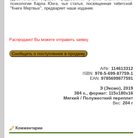
психологии Карла Юнга, чья статья, посвященная тибетской
"Книге Мертвых", предваряет наше издание.
Распродано! Вы можете отправить заявку.
Сообщить о поступлении в продажу
A/Nr:
114613312
ISBN:
978-5-699-87759-1
EAN:
9785699877591
Э (Эксмо), 2019
384 с., формат: 115x180x16
Мягкий / Полужесткий переплет
Вес:
204 г
Комментарии