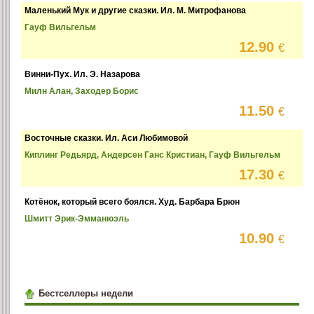
Маленький Мук и другие сказки. Ил. М. Митрофанова
Гауф Вильгельм
12.90
€
Винни-Пух. Ил. Э. Назарова
Милн Алан, Заходер Борис
11.50
€
Восточные сказки. Ил. Аси Любимовой
Киплинг Редьярд, Андерсен Ганс Кристиан, Гауф Вильгельм
17.30
€
Котёнок, который всего боялся. Худ. Барбара Брюн
Шмитт Эрик-Эмманюэль
10.90
€
Бестселлеры недели