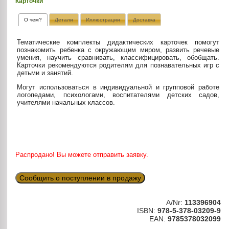
Карточки
О чем?
Детали
Иллюстрации
Доставка
Тематические комплекты дидактических карточек помогут
познакомить ребенка с окружающим миром, развить речевые
умения, научить сравнивать, классифицировать, обобщать.
Карточки рекомендуются родителям для познавательных игр с
детьми и занятий.
Могут использоваться в индивидуальной и групповой работе
логопедами, психологами, воспитателями детских садов,
учителями начальных классов.
Распродано! Вы можете отправить заявку.
Сообщить о поступлении в продажу
A/Nr:
113396904
ISBN:
978-5-378-03209-9
EAN:
9785378032099