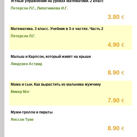
Устные упражнения на уроках математики. 2 класс
Петерсон Л.Г., Липатникова И.Г.
3.80
€
Математика. 3 класс. Учебник в 3-х частях. Часть 2
Петерсон Л.Г.
4.90
€
Малыш и Карлсон, который живёт на крыше
Линдгрен Астрид
8.90
€
Мама и сын. Как вырастить из мальчика мужчину
Микер Мэг
7.90
€
Муми-тролли и пираты
Янссон Туве
8.90
€