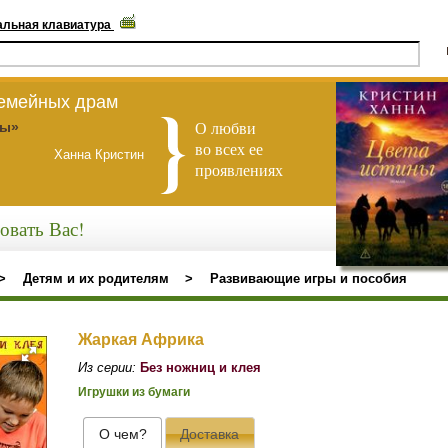
альная клавиатура
семейных драм
О любви
ны»
во всех ее
Ханна Кристин
проявлениях
овать Вас!
>
Детям и их родителям
>
Развивающие игры и пособия
Жаркая Африка
Из серии:
Без ножниц и клея
Игрушки из бумаги
О чем?
Доставка