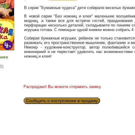
В серии "Бумажные чудеса" дети собирали веселых бумажн
В новой серии "Без ножниц и клея" маленькие волшебни
модниц, а также все для встречи гостей, празднования
перфорации несколько деталей, складываете по линиям сг
игрушка готова. С помощью одной книжки можно собрать 4 
Собирая бумажные игрушки, ребенок не только становится
развивать его пространственное мышление, фантазию и ме
Немзер - художник-конструктор, автор полюбившейся 
инженерией и не перестает удивлять нас возможностями 
ножниц и клея!
книги
0)
Распродано! Вы можете отправить заявку.
Сообщить о поступлении в продажу