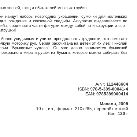
ых зверей, птиц и обитателей морских глубин.
ки найдут наборы новогодних украшений, сумочки для маленьких
 дня рождения и сказочной свадьбы. Аккуратно выдавливаете по
иба, соединяете части фигурки между собой по инструкции и все -
игрушки!
 более усидчивым и учится преодолевать трудности, это помогает
лкую моторику рук. Серия рассчитана на детей от 4х лет. Николай
серии "Бумажные чудеса". Он уже давно занимается бумажной
прекрасного мира игрушек из бумаги, которые можно собирать без
A/Nr:
112446604
ISBN:
978-5-389-00041-4
EAN:
9785389000414
Махаон, 2009
10 с., ил., формат: 210х285, переплёт мягкий
Вес:
120 г