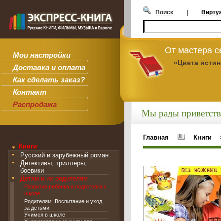
Поиск
|
Вирту
От мастера 
Мои настройки
«Цвета исти
Доставка и оплата
Как сделать заказ?
Контакт
Распродажа
Мы рады приветств
Главная
Книги
Книги
Русский и зарубежный роман
Детективы, триллеры,
боевики
Детям и их родителям
Развитие ребенка и подготовка к
школе
Родителям. Воспитание и уход
за детьми
Учимся в школе