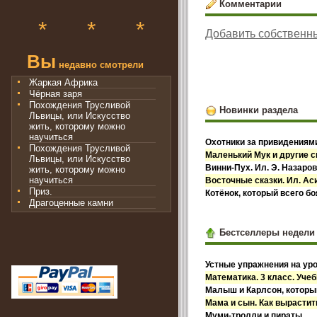
Комментарии
*
*
*
Добавить собственн
Вы
недавно смотрели
Жаркая Африка
Чёрная заря
Похождения Трусливой
Новинки раздела
Львицы, или Искусство
жить, которому можно
научиться
Охотники за привидениями
Похождения Трусливой
Маленький Мук и другие с
Львицы, или Искусство
Винни-Пух. Ил. Э. Назаро
жить, которому можно
научиться
Восточные сказки. Ил. А
Приз.
Котёнок, который всего б
Драгоценные камни
Бестселлеры недели
Устные упражнения на уро
Математика. 3 класс. Учебн
Малыш и Карлсон, которы
Мама и сын. Как вырастит
Муми-тролли и пираты