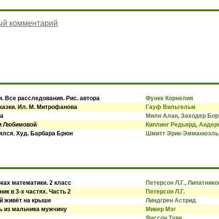
ый комментарий
. Все расследования. Рис. автора
Функе Корнелия
казки. Ил. М. Митрофанова
Гауф Вильгельм
ва
Милн Алан, Заходер Бор
си Любимовой
Киплинг Редьярд, Андер
оялся. Худ. Барбара Брюн
Шмитт Эрик-Эмманюэль
ках математики. 2 класс
Петерсон Л.Г., Липатнико
ик в 3-х частях. Часть 2
Петерсон Л.Г.
й живёт на крыше
Линдгрен Астрид
ь из мальчика мужчину
Микер Мэг
Янссон Туве