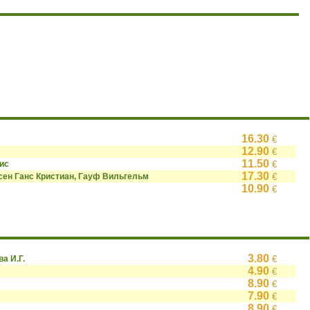
16.30
€
12.90
€
11.50
ис
€
17.30
сен Ганс Кристиан, Гауф Вильгельм
€
10.90
€
3.80
ва И.Г.
€
4.90
€
8.90
€
7.90
€
8.90
€