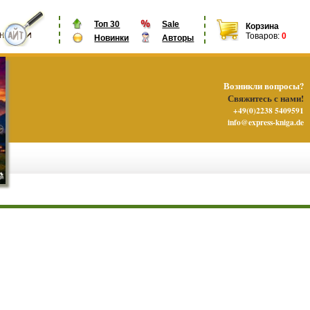
Топ 30
Sale
Корзина
Товаров:
0
Новинки
Авторы
Возникли вопросы?
Свяжитесь с нами!
+49(0)2238 5409591
info@express-kniga.de