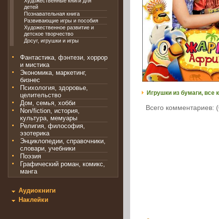
Художественные книги для
детей
Познавательная книга
Развивающие игры и пособия
Художественное развитие и
детское творчество
Досуг, игрушки и игры
Фантастика, фэнтези, хоррор
и мистика
Экономика, маркетинг,
бизнес
Психология, здоровье,
Игрушки из бумаги, все 
целительство
Дом, семья, хобби
Всего комментариев: (
Non/fiction, история,
культура, мемуары
Религия, философия,
эзотерика
Энциклопедии, справочники,
словари, учебники
Поэзия
Графический роман, комикс,
манга
Аудиокниги
Наклейки