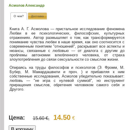
Асмолов Александр
О чем?
Доставка
Книга А. Г. Асмолова — пристальное исследование феномена
Любви в ее психологических, философских, культурных
отражениях. Автор размышляет о том, как трансформируется
понимание чувства любви в наше время, как оно соотносится с
современным понятием "отношений", раскрывает все аспекты и
нюансы, связанные с любовью — от диалога с другим до
проблемы автономии влюбленного человека, от страха
злоупотребления до связи сексуальности со смыслом жизни.
Опираясь на труды философов и психологов (Э. Фромм, М.
Бубер, М. Мамардашвили и проч. ) и прибавляя к ним
собственные исследования, Асмолов убедительно показывает:
любовь — "не игра с нулевой суммой", но инструмент
приращения смыслов, обретения человеком самого себя и
Другого.
14.50
Цена:
€
15.60 €,