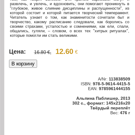
развлечь, и увлечь, и вдохновить; они помогают проникнуть в
"глубокое, живое слияние дисциплины и распущенности", из
которой состоит и которой питается творческий темперамент.
Читатель узнает о том, как знаменитости сочетали быт и
творчество, какому расписанию следовали, как боролись со
своими страхами, усталостью и сомнениями, как ели, спали,
общались, гуляли, – словом, о всех тех "хитрых ритуалах",
которые помогли им стать великими.
12.60
Цена:
€
16.80 €,
A/Nr:
113838509
ISBN:
978-5-9614-4415-5
EAN:
9785961444155
Альпина Паблишер, 2013
302 с., формат: 145x216x20
Твёрдый переплёт
Вес:
476 г