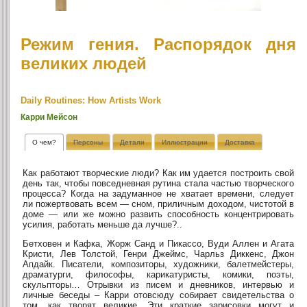
Режим гения. Распорядок дня
великих людей
Daily Routines: How Artists Work
Карри Мейсон
О чем?
Персоны
Детали
Иллюстрации
Доставка
Как работают творческие люди? Как им удается построить свой
день так, чтобы повседневная рутина стала частью творческого
процесса? Когда на задуманное не хватает времени, следует
ли пожертвовать всем — сном, приличным доходом, чистотой в
доме — или же можно развить способность концентрировать
усилия, работать меньше да лучше?..
Бетховен и Кафка, Жорж Санд и Пикассо, Вуди Аллен и Агата
Кристи, Лев Толстой, Генри Джеймс, Чарльз Диккенс, Джон
Апдайк. Писатели, композиторы, художники, балетмейстеры,
драматурги, философы, карикатуристы, комики, поэты,
скульпторы… Отрывки из писем и дневников, интервью и
личные беседы – Карри отовсюду собирает свидетельства о
том, как творят великие. Эти краткие зарисовки могут и