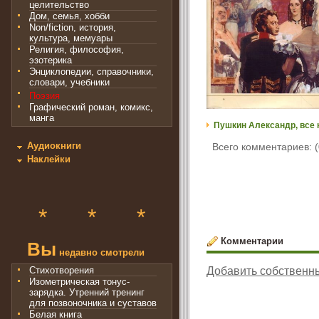
целительство
Дом, семья, хобби
Non/fiction, история,
культура, мемуары
Религия, философия,
эзотерика
Энциклопедии, справочники,
словари, учебники
Поэзия
Графический роман, комикс,
манга
Пушкин Александр, все 
Аудиокниги
Всего комментариев: (
Наклейки
*
*
*
Комментарии
Вы
недавно смотрели
Стихотворения
Добавить собственн
Изометрическая тонус-
зарядка. Утренний тренинг
для позвоночника и суставов
Белая книга