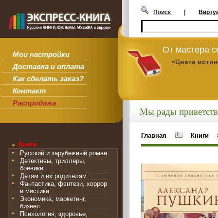
Поиск
|
Вирту
От мастера 
Мои настройки
«Цвета исти
Доставка и оплата
Как сделать заказ?
Контакт
Распродажа
Мы рады приветств
Главная
Книги
Книги
Русский и зарубежный роман
Детективы, триллеры,
боевики
Детям и их родителям
Фантастика, фэнтези, хоррор
и мистика
Экономика, маркетинг,
бизнес
Психология, здоровье,