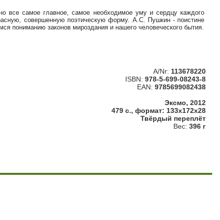
ено все самое главное, самое необходимое уму и сердцу каждого
красную, совершенную поэтическую форму. А.С. Пушкин - поистине
чимся пониманию законов мироздания и нашего человеческого бытия.
A/Nr:
113678220
ISBN:
978-5-699-08243-8
EAN:
9785699082438
Эксмо, 2012
479 с., формат: 133x172x28
Твёрдый переплёт
Вес:
396 г