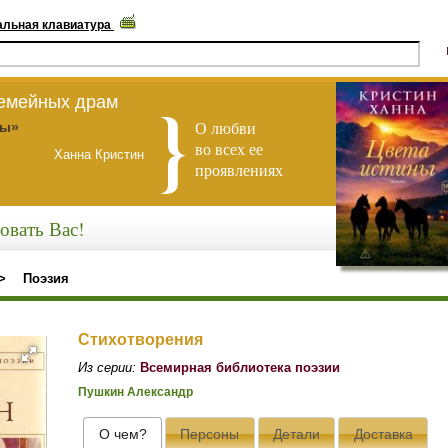
альная клавиатура
семейных драм
О любви
ны»
во всех ее
Ханна Кристин
проявлениях
овать Вас!
>
Поэзия
Стихотворения
Из серии:
Всемирная библиотека поэзии
Пушкин Александр
О чем?
Персоны
Детали
Доставка