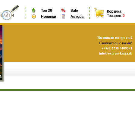
Топ 30
Sale
Корзина
Товаров:
0
Новинки
Авторы
Возникли вопросы?
Свяжитесь с нами!
+49(0)2238 5409591
info@express-kniga.de