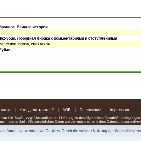
збранное. Вечные истории
dez-vous. Любовная лирика с комментариями и отступлениями
е: стихи, проза, спектакль
 Рубаи
оплата
Как сделать заказ?
AGB
Datenschutz
Impressum
Preise inkl. MwSt., zzgl. Versandkosten. Lieferung zu den Allgemeinen Geschäftsbedingungen
us Importartikeln. Alle persönlichen Daten werden entsprechend dem Datenschutzgrundv
.
n zu können, verwenden wir Cookies. Durch die weitere Nutzung der Webseite sti
через день или два Вы можете стать обладателем
НОВИНКИ из Германии
! Удачного пои