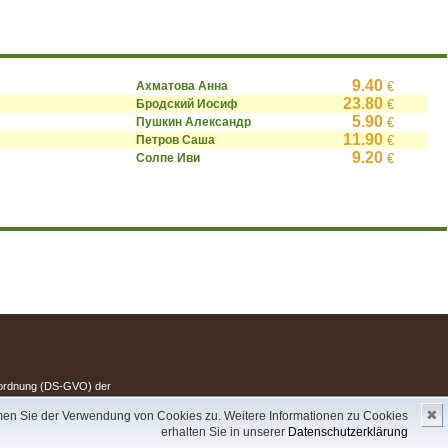
9.40
Ахматова Анна
€
23.80
Бродский Иосиф
€
5.90
Пушкин Александр
€
11.90
Петров Саша
€
9.20
Солпе Иви
€
.
erordnung (DS-GVO) der
Copyright 2003 - 2023 © Express-Kniga
✖
mmen Sie der Verwendung von Cookies zu. Weitere Informationen zu Cookies
ска!
Разработка:
V.A.Vorobiev
erhalten Sie in unserer
Datenschutzerklärung