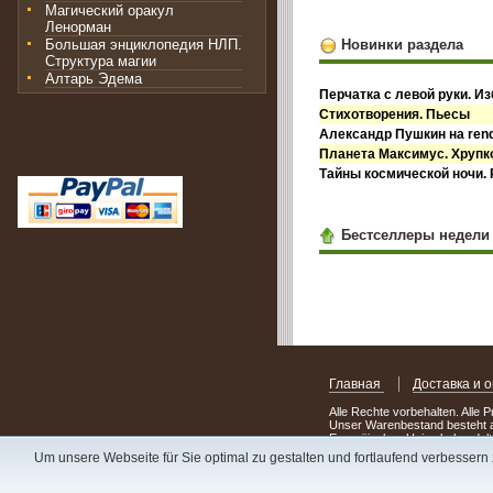
Магический оракул
Ленорман
Большая энциклопедия НЛП.
Новинки раздела
Структура магии
Алтарь Эдема
Перчатка с левой руки. И
Стихотворения. Пьесы
Александр Пушкин на ren
Планета Максимус. Хрупко
Тайны космической ночи.
Бестселлеры недели
Главная
Доставка и 
Alle Rechte vorbehalten. Alle 
Unser Warenbestand besteht a
Europäischen Union behandelt
Um unsere Webseite für Sie optimal zu gestalten und fortlaufend verbesser
Сделав заказ сегодня, уже 