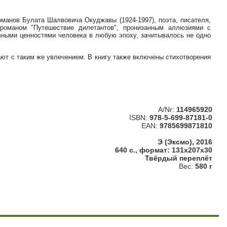
оманов Булата Шалвовича Окуджавы (1924-1997), поэта, писателя,
 романом "Путешествие дилетантов", пронизанным аллюзиями с
вными ценностями человека в любую эпоху, зачитывалось не одно
ают с таким же увлечением. В книгу также включены стихотворения
A/Nr:
114965920
ISBN:
978-5-699-87181-0
EAN:
9785699871810
Э (Эксмо), 2016
640 с., формат: 131x207x30
Твёрдый переплёт
Вес:
580 г