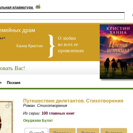
альная клавиатура
семейных драм
О любви
ны»
во всех ее
Ханна Кристин
проявлениях
овать Вас!
>
Поэзия
Путешествие дилетантов. Стихотворения
Роман. Стихотворения
Из серии:
100 главных книг
Окуджава Булат
О чем?
Персоны
Детали
Доставка