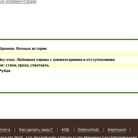
ый комментарий
збранное. Вечные истории
dez-vous. Любовная лирика с комментариями и отступлениями
е: стихи, проза, спектакль
 Рубаи
оплата
Как сделать заказ?
AGB
Datenschutz
Impressum
Preise inkl. MwSt., zzgl. Versandkosten. Lieferung zu den Allgemeinen Geschäftsbedingungen