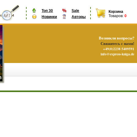
Топ 30
Sale
Корзина
Товаров:
0
Новинки
Авторы
Возникли вопросы?
Свяжитесь с нами!
+49(0)2238 5409591
info@express-kniga.de