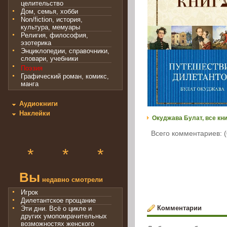
целительство
Дом, семья, хобби
Non/fiction, история,
культура, мемуары
Религия, философия,
эзотерика
Энциклопедии, справочники,
словари, учебники
Поэзия
Графический роман, комикс,
манга
Аудиокниги
Наклейки
Окуджава Булат, все кн
Всего комментариев: (
*
*
*
Вы
недавно смотрели
Игрок
Дилетантское прощание
Комментарии
Эти дни. Всё о цикле и
других умопомрачительных
возможностях женского