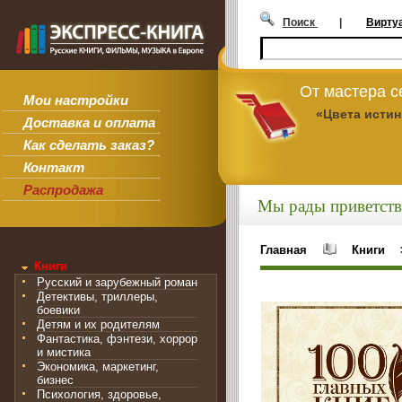
Поиск
|
Вирту
От мастера 
Мои настройки
«Цвета исти
Доставка и оплата
Как сделать заказ?
Контакт
Распродажа
Мы рады приветств
Главная
Книги
Книги
Русский и зарубежный роман
Детективы, триллеры,
боевики
Детям и их родителям
Фантастика, фэнтези, хоррор
и мистика
Экономика, маркетинг,
бизнес
Психология, здоровье,