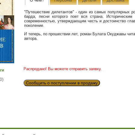
"Путешествие дилетантов" - один из самых популярных р
барда, песни которого поет вся страна. Историческим
современностью, утверждающим честь и достоинство гла
поколение.
И теперь, по прошествии лет, роман Булата Окуджавы чит
автора.
Распродано! Вы можете отправить заявку.
иги
0)
Сообщить о поступлении в продажу