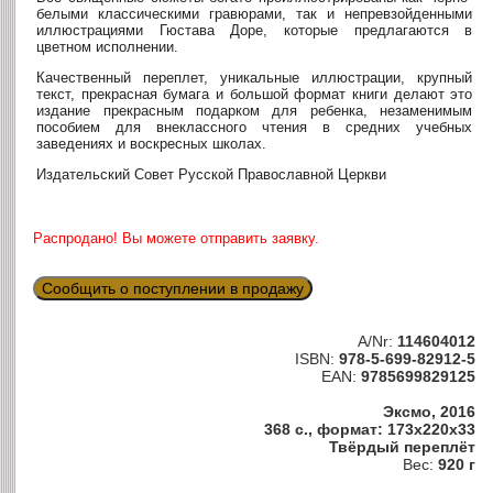
белыми классическими гравюрами, так и непревзойденными
иллюстрациями Гюстава Доре, которые предлагаются в
цветном исполнении.
Качественный переплет, уникальные иллюстрации, крупный
текст, прекрасная бумага и большой формат книги делают это
издание прекрасным подарком для ребенка, незаменимым
пособием для внеклассного чтения в средних учебных
заведениях и воскресных школах.
Издательский Совет Русской Православной Церкви
Распродано! Вы можете отправить заявку.
Сообщить о поступлении в продажу
A/Nr:
114604012
ISBN:
978-5-699-82912-5
EAN:
9785699829125
Эксмо, 2016
368 с., формат: 173x220x33
Твёрдый переплёт
Вес:
920 г