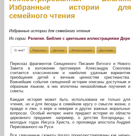
Избранные истории для
семейного чтения
Избранные истории для семейного чтения
Из серии:
Религия. Библия с цветными иллюстрациями Доре
О чем?
Персоны
Детали
Иллюстрации
Доставка
Пересказ фрагментов Священного Писания Ветхого и Нового
Завета в изложении протоиерея Александра Соколова
считается классическим и наиболее удачным вариантом
приобщения детей к вечным ценностям христианства.
Важнейшие события священной истории описаны доступным и
образным языком, в них вплетены неназойливые поучения и
советы.
Каждая история может быть использована не только для
чтения, но и для беседы в семейном кругу о смысле жизни, о
правде и лжи, о вере и неверии и других важных моральных
вопросах. Особый интерес книге придают истории из области
церковного предания: например, о детстве Богородицы, о
молодых годах Иисуса Христа, о проповеди апостола Андрея
Первозванного на Руси.
Все священные сюжеты богато проиллюстрированы как черно-