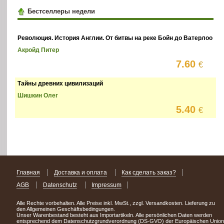
Бестселлеры недели
Революция. История Англии. От битвы на реке Бойн до Ватерлоо
Акройд Питер
7.60
€
Тайны древних цивилизаций
Шишкин Олег
5.40
€
Главная
Доставка и оплата
Как сделать заказ?
AGB
Datenschutz
Impressum
Alle Rechte vorbehalten. Alle Preise inkl. MwSt., zzgl. Versandkosten. Lieferung zu
den Allgemeinen Geschäftsbedingungen.
Unser Warenbestand besteht aus Importartikeln. Alle persönlichen Daten werden
entsprechend dem Datenschutzgrundverordnung (DS-GVO) der Europäischen Union