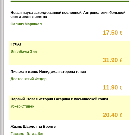
Новая наука заколдованной вселенной. Антропология большей
части человечества
Салинз Маршалл
17.50
€
ГУЛАГ
Эпплбаум Энн
31.90
€
Письма к жене: Невидимая сторона гения
Достоевский Федор
11.90
€
Первый. Новая история Гагарина и космической гонки
Уокер Стивен
20.40
€
Жизнь Шарлотты Бронте
Гаскелл Элизабет