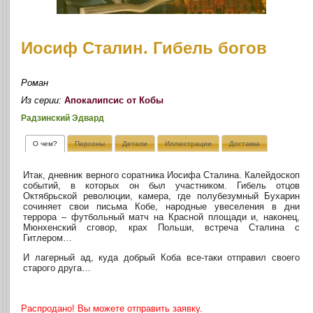
Иосиф Сталин. Гибель богов
Роман
Из серии:
Апокалипсис от Кобы
Радзинский Эдвард
О чем?
Персоны
Детали
Иллюстрации
Доставка
Итак, дневник верного соратника Иосифа Сталина. Калейдоскоп
событий, в которых он был участником. Гибель отцов
Октябрьской революции, камера, где полубезумный Бухарин
сочиняет свои письма Кобе, народные увеселения в дни
террора – футбольный матч на Красной площади и, наконец,
Мюнхенский сговор, крах Польши, встреча Сталина с
Гитлером…
И лагерный ад, куда добрый Коба все-таки отправил своего
старого друга…
Распродано! Вы можете отправить заявку.