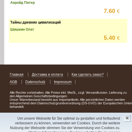
Акройд Питер
7.60
€
Тайны древних цивилизаций
Шишкин Олег
5.40
€
Главная
Доставка и оплата
Как сделать заказ?
AGB
Datenschutz
Impressum
Alle Rechte vorbehalten. Alle Preise inkl. MwSt., zzgl. Versandkosten. Lieferung zu
den Allgemeinen Geschäftsbedingungen.
Unser Warenbestand besteht aus Importartikeln. Alle persönlichen Daten werden
entsprechend dem Datenschutzgrundverordnung (DS-GVO) der Europäischen Union
behandelt.
Сделав заказ сегодня, уже через день или два Вы можете стать обладателем
✖
НОВИНКИ из Германии
! Удачного поиска!
Um unsere Webseite für Sie optimal zu gestalten und fortlaufend
verbessern zu können, verwenden wir Cookies. Durch die weitere
Copyright 2003 - 2023 © Express-Kniga
Nutzung der Webseite stimmen Sie der Verwendung von Cookies zu.
Разработка:
V.A.Vorobiev