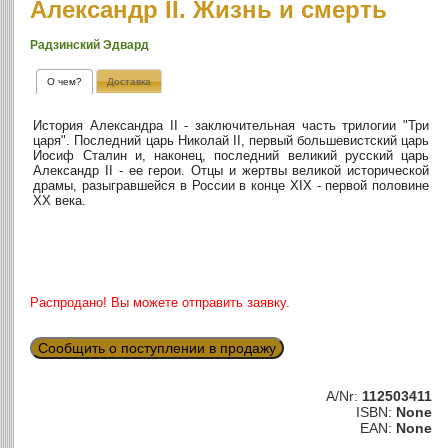
Александр II. Жизнь и смерть
Радзинский Эдвард
О чем?
Доставка
История Александра II - заключительная часть трилогии "Три
царя". Последний царь Николай II, первый большевистский царь
Иосиф Сталин и, наконец, последний великий русский царь
Александр II - ее герои. Отцы и жертвы великой исторической
драмы, разыгравшейся в России в конце XIX - первой половине
XX века.
Распродано! Вы можете отправить заявку.
Сообщить о поступлении в продажу
A/Nr:
112503411
ISBN:
None
EAN:
None