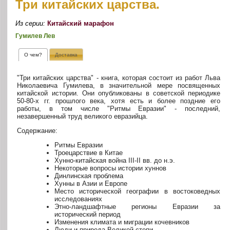
Три китайских царства.
Из серии:
Китайский марафон
Гумилев Лев
О чем?
Доставка
"Три китайских царства" - книга, которая состоит из работ Льва
Николаевича Гумилева, в значительной мере посвященных
китайской истории. Они опубликованы в советской периодике
50-80-х гг. прошлого века, хотя есть и более поздние его
работы, в том числе "Ритмы Евразии" - последний,
незавершенный труд великого евразийца.
Содержание:
Ритмы Евразии
Троецарствие в Китае
Хунно-китайская война III-II вв. до н.э.
Некоторые вопросы истории хуннов
Динлинская проблема
Хунны в Азии и Европе
Место исторической географии в востоковедных
исследованиях
Этно-ландшафтные регионы Евразии за
исторический период
Изменения климата и миграции кочевников
Люди и природа Великой степи