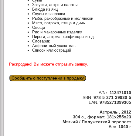
Супы
Закуски, антрэ и салаты
Блюда из яиц
Соусы и заправки
Рыба, ракообразные и моллюски
Мясо, потроха, птица и дичь
Овощи
Рис и макаронные изделия
Пироги, антрмэ, конфитюры и т.д.
Словарик
Алфавитный указатель
Список иллюстраций
Распродано! Вы можете отправить заявку.
Сообщить о поступлении в продажу
A/Nr:
113471010
ISBN:
978-5-271-39930-5
EAN:
9785271399305
Астрель , 2012
304 с., формат: 181x255x23
Мягкий / Полужесткий переплет
Вес:
1040 г