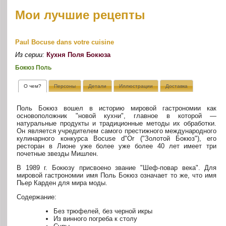
Мои лучшие рецепты
Paul Bocuse dans votre cuisine
Из серии:
Кухня Поля Бокюза
Бокюз Поль
О чем?
Персоны
Детали
Иллюстрации
Доставка
Поль Бокюз вошел в историю мировой гастрономии как
основоположник "новой кухни", главное в которой —
натуральные продукты и традиционные методы их обработки.
Он является учредителем самого престижного международного
кулинарного конкурса Bocuse d"Or ("Золотой Бокюз"), его
ресторан в Лионе уже более уже более 40 лет имеет три
почетные звезды Мишлен.
В 1989 г. Бокюзу присвоено звание "Шеф-повар века". Для
мировой гастрономии имя Поль Бокюз означает то же, что имя
Пьер Карден для мира моды.
Содержание:
Без трюфелей, без черной икры
Из винного погреба к столу