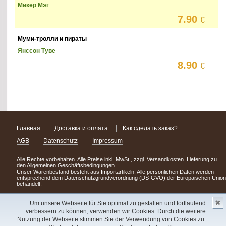
Микер Мэг
7.90
€
Муми-тролли и пираты
Янссон Туве
8.90
€
Главная
Доставка и оплата
Как сделать заказ?
AGB
Datenschutz
Impressum
Alle Rechte vorbehalten. Alle Preise inkl. MwSt., zzgl. Versandkosten. Lieferung zu
den Allgemeinen Geschäftsbedingungen.
Unser Warenbestand besteht aus Importartikeln. Alle persönlichen Daten werden
entsprechend dem Datenschutzgrundverordnung (DS-GVO) der Europäischen Union
behandelt.
Сделав заказ сегодня, уже через день или два Вы можете стать обладателем
✖
НОВИНКИ из Германии
! Удачного поиска!
Um unsere Webseite für Sie optimal zu gestalten und fortlaufend
verbessern zu können, verwenden wir Cookies. Durch die weitere
Copyright 2003 - 2023 © Express-Kniga
Nutzung der Webseite stimmen Sie der Verwendung von Cookies zu.
Разработка:
V.A.Vorobiev