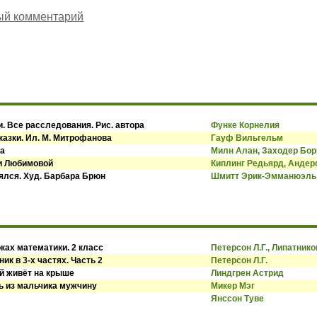
ый комментарий
. Все расследования. Рис. автора
Функе Корнелия
казки. Ил. М. Митрофанова
Гауф Вильгельм
ва
Милн Алан, Заходер Бор
си Любимовой
Киплинг Редьярд, Андер
оялся. Худ. Барбара Брюн
Шмитт Эрик-Эмманюэль
ках математики. 2 класс
Петерсон Л.Г., Липатнико
ик в 3-х частях. Часть 2
Петерсон Л.Г.
й живёт на крыше
Линдгрен Астрид
ь из мальчика мужчину
Микер Мэг
Янссон Туве