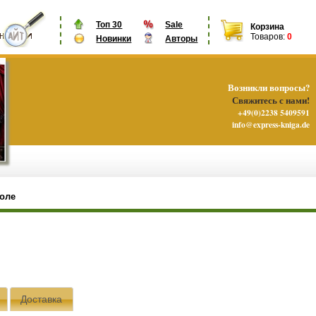
Топ 30
Sale
Корзина
Товаров:
0
Новинки
Авторы
Возникли вопросы?
Свяжитесь с нами!
+49(0)2238 5409591
info@express-kniga.de
коле
Доставка