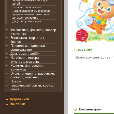
Художественные книги для
детей
Познавательная книга
Развивающие игры и пособия
Художественное развитие и
детское творчество
Досуг, игрушки и игры
Фантастика, фэнтези, хоррор
и мистика
Экономика, маркетинг,
бизнес
Психология, здоровье,
целительство
, все книги
Дом, семья, хобби
Всего комментариев: (
Non/fiction, история,
культура, мемуары
Религия, философия,
эзотерика
Энциклопедии, справочники,
словари, учебники
Поэзия
Графический роман, комикс,
манга
Аудиокниги
Наклейки
Комментарии