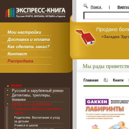
Поиск
|
Вирту
Продано боле
Мои настройки
«Загадка Эдг
Доставка и оплата
Как сделать заказ?
Контакт
Распродажа
Мы рады приветств
Главная
Книги
Книги
Русский и зарубежный роман
Детективы, триллеры,
боевики
Детям и их родителям
Развитие ребенка и подготовка к
школе
Родителям. Воспитание и уход
за детьми
Учимся в школе