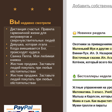
Добавить собственн
*
*
*
Вы
недавно смотрели
Дистанция счастья. Правила
гармоничной жизни для
Новинки раздела
интровертов и
сверхчувствительных людей
Девушка, которая лгала
Охотники за привидениями
Когда вмешивается Бог,
Маленький Мук и другие с
происходят чудеса
Винни-Пух. Ил. Э. Назаро
Свинка Пеппа. Моя любимая
Восточные сказки. Ил. А
книжка
Котёнок, который всего б
Жесткие продажи. Заставьте
людей покупать при любых
обстоятельствах
Жесткие продажи. Заставьте
Бестселлеры недели
людей покупать при любых
обстоятельствах
Устные упражнения на уро
Математика. 3 класс. Учебн
Малыш и Карлсон, которы
Мама и сын. Как вырастит
Муми-тролли и пираты