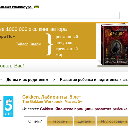
альная клавиатура
е 1000 000 экз. книг автора
роскошный
ара По»
антураж,
Тейлор Эндрю
тревожный
мир
овать Вас!
>
Детям и их родителям
>
Развитие ребенка и подготовка к ш
Gakken. Лабиринты. 5 лет
The Gakken Workbook: Mazes: 5+
Из серии:
Gakken. Японские принципы развития ребенка
О чем?
Персоны
Детали
Иллюстрации