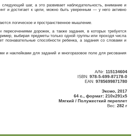
ь следующий шаг, а это развивает наблюдательность, внимание и
ринт и достигает к цели, можно быть уверенным — у него активно
аются логическое и пространственное мышление.
и пересечениями дорожек, а также задания, в которых требуется
пример, выбирая предметы только одной группы или проходя числа
ет познавательные способности ребенка, а задания со словами и
ми и наклейками для заданий и многоразовое поле для рисования
A/Nr:
115134604
ISBN:
978-5-699-87178-0
EAN:
9785699871780
Эксмо, 2017
64 с., формат: 210x291x5
Мягкий / Полужесткий переплет
Вес:
282 г