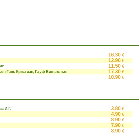
16.30
€
12.90
€
11.50
ис
€
17.30
сен Ганс Кристиан, Гауф Вильгельм
€
10.90
€
3.80
ва И.Г.
€
4.90
€
8.90
€
7.90
€
8.90
€