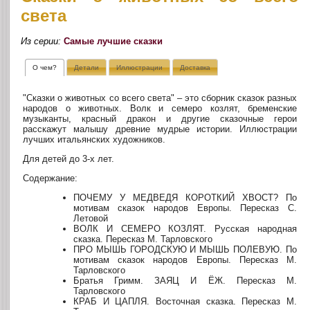
света
Из серии:
Самые лучшие сказки
О чем?
Детали
Иллюстрации
Доставка
"Сказки о животных со всего света" – это сборник сказок разных
народов о животных. Волк и семеро козлят, бременские
музыканты, красный дракон и другие сказочные герои
расскажут малышу древние мудрые истории. Иллюстрации
лучших итальянских художников.
Для детей до 3-х лет.
Содержание:
ПОЧЕМУ У МЕДВЕДЯ КОРОТКИЙ ХВОСТ? По
мотивам сказок народов Европы. Пересказ С.
Летовой
ВОЛК И СЕМЕРО КОЗЛЯТ. Русская народная
сказка. Пересказ М. Тарловского
ПРО МЫШЬ ГОРОДСКУЮ И МЫШЬ ПОЛЕВУЮ. По
мотивам сказок народов Европы. Пересказ М.
Тарловского
Братья Гримм. ЗАЯЦ И ЁЖ. Пересказ М.
Тарловского
КРАБ И ЦАПЛЯ. Восточная сказка. Пересказ М.