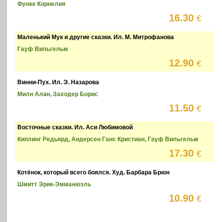
Функе Корнелия
16.30
€
Маленький Мук и другие сказки. Ил. М. Митрофанова
Гауф Вильгельм
12.90
€
Винни-Пух. Ил. Э. Назарова
Милн Алан, Заходер Борис
11.50
€
Восточные сказки. Ил. Аси Любимовой
Киплинг Редьярд, Андерсен Ганс Кристиан, Гауф Вильгельм
17.30
€
Котёнок, который всего боялся. Худ. Барбара Брюн
Шмитт Эрик-Эмманюэль
10.90
€