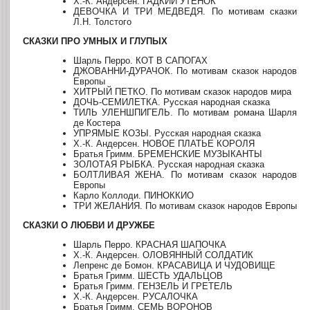
Х.-К. Андерсен. ГАДКИЙ УТЕНОК
ДЕВОЧКА И ТРИ МЕДВЕДЯ. По мотивам сказки
Л.Н. Толстого
СКАЗКИ ПРО УМНЫХ И ГЛУПЫХ
Шарль Перро. КОТ В САПОГАХ
ДЖОВАННИ-ДУРАЧОК. По мотивам сказок народов
Европы
ХИТРЫЙ ПЕТКО. По мотивам сказок народов мира
ДОЧЬ-СЕМИЛЕТКА. Русская народная сказка
ТИЛЬ УЛЕНШПИГЕЛЬ. По мотивам романа Шарля
де Костера
УПРЯМЫЕ КОЗЫ. Русская народная сказка
Х.-К. Андерсен. НОВОЕ ПЛАТЬЕ КОРОЛЯ
Братья Гримм. БРЕМЕНСКИЕ МУЗЫКАНТЫ
ЗОЛОТАЯ РЫБКА. Русская народная сказка
БОЛТЛИВАЯ ЖЕНА. По мотивам сказок народов
Европы
Карло Коллоди. ПИНОККИО
ТРИ ЖЕЛАНИЯ. По мотивам сказок народов Европы
СКАЗКИ О ЛЮБВИ И ДРУЖБЕ
Шарль Перро. КРАСНАЯ ШАПОЧКА
Х.-К. Андерсен. ОЛОВЯННЫЙ СОЛДАТИК
Лепренс де Бомон. КРАСАВИЦА И ЧУДОВИЩЕ
Братья Гримм. ШЕСТЬ УДАЛЬЦОВ
Братья Гримм. ГЕНЗЕЛЬ И ГРЕТЕЛЬ
Х.-К. Андерсен. РУСАЛОЧКА
Братья Гримм. СЕМЬ ВОРОНОВ