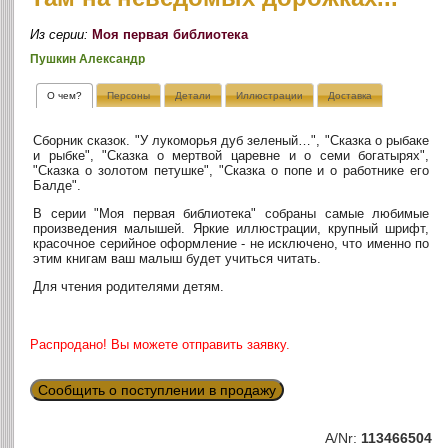
Из серии:
Моя первая библиотека
Пушкин Александр
О чем?
Персоны
Детали
Иллюстрации
Доставка
Сборник сказок. "У лукоморья дуб зеленый…", "Сказка о рыбаке
и рыбке", "Сказка о мертвой царевне и о семи богатырях",
"Сказка о золотом петушке", "Сказка о попе и о работнике его
Балде".
В серии "Моя первая библиотека" собраны самые любимые
произведения малышей. Яркие иллюстрации, крупный шрифт,
красочное серийное оформление - не исключено, что именно по
этим книгам ваш малыш будет учиться читать.
Для чтения родителями детям.
Распродано! Вы можете отправить заявку.
Сообщить о поступлении в продажу
A/Nr:
113466504