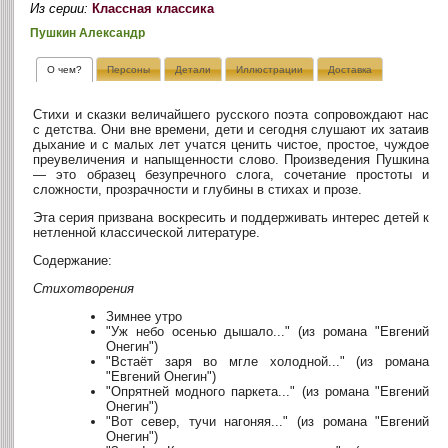
Из серии:
Классная классика
Пушкин Александр
О чем?
Персоны
Детали
Иллюстрации
Доставка
Стихи и сказки величайшего русского поэта сопровождают нас
с детства. Они вне времени, дети и сегодня слушают их затаив
дыхание и с малых лет учатся ценить чистое, простое, чуждое
преувеличения и напыщенности слово. Произведения Пушкина
— это образец безупречного слога, сочетание простоты и
сложности, прозрачности и глубины в стихах и прозе.
Эта серия призвана воскресить и поддерживать интерес детей к
нетленной классической литературе.
Содержание:
Стихотворения
Зимнее утро
"Уж небо осенью дышало..." (из романа "Евгений
Онегин")
"Встаёт заря во мгле холодной..." (из романа
"Евгений Онегин")
"Опрятней модного паркета..." (из романа "Евгений
Онегин")
"Вот север, тучи нагоняя..." (из романа "Евгений
Онегин")