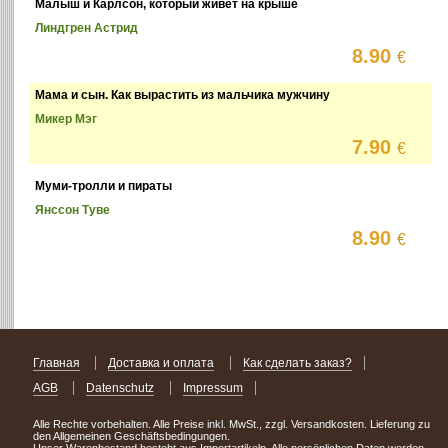
Малыш и Карлсон, который живёт на крыше
Линдгрен Астрид
8.90
€
Мама и сын. Как вырастить из мальчика мужчину
Микер Мэг
7.90
€
Муми-тролли и пираты
Янссон Туве
8.90
€
Главная
Доставка и оплата
Как сделать заказ?
AGB
Datenschutz
Impressum
Alle Rechte vorbehalten. Alle Preise inkl. MwSt., zzgl. Versandkosten. Lieferung zu
den Allgemeinen Geschäftsbedingungen.