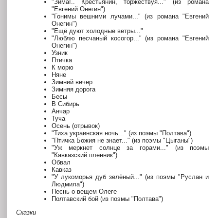
"Зима!.. Крестьянин, торжествуя..." (из романа
"Евгений Онегин")
"Гонимы вешними лучами..." (из романа "Евгений
Онегин")
"Ещё дуют холодные ветры..."
"Люблю песчаный косогор..." (из романа "Евгений
Онегин")
Узник
Птичка
К морю
Няне
Зимний вечер
Зимняя дорога
Бесы
В Сибирь
Анчар
Туча
Осень (отрывок)
"Тиха украинская ночь..." (из поэмы "Полтава")
"Птичка Божия не знает..." (из поэмы "Цыганы")
"Уж меркнет солнце за горами..." (из поэмы
"Кавказский пленник")
Обвал
Кавказ
"У лукоморья дуб зелёный..." (из поэмы "Руслан и
Людмила")
Песнь о вещем Олеге
Полтавский бой (из поэмы "Полтава")
Сказки