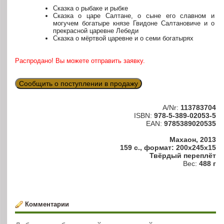
Сказка о рыбаке и рыбке
Сказка о царе Салтане, о сыне его славном и
могучем богатыре князе Гвидоне Салтановиче и о
прекрасной царевне Лебеди
Сказка о мёртвой царевне и о семи богатырях
Распродано! Вы можете отправить заявку.
Сообщить о поступлении в продажу
A/Nr:
113783704
ISBN:
978-5-389-02053-5
EAN:
9785389020535
Махаон, 2013
159 с., формат: 200x245x15
Твёрдый переплёт
Вес:
488 г
Комментарии