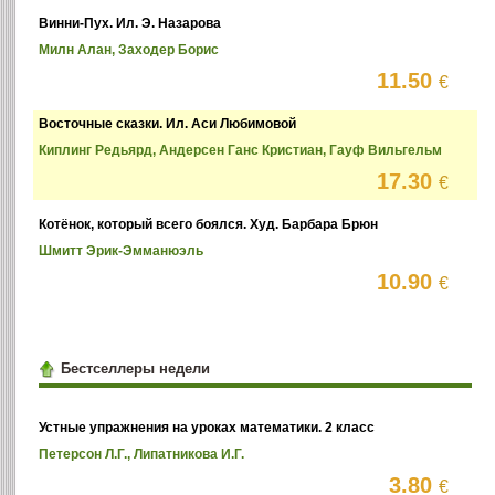
Винни-Пух. Ил. Э. Назарова
Милн Алан, Заходер Борис
11.50
€
Восточные сказки. Ил. Аси Любимовой
Киплинг Редьярд, Андерсен Ганс Кристиан, Гауф Вильгельм
17.30
€
Котёнок, который всего боялся. Худ. Барбара Брюн
Шмитт Эрик-Эмманюэль
10.90
€
Бестселлеры недели
Устные упражнения на уроках математики. 2 класс
Петерсон Л.Г., Липатникова И.Г.
3.80
€