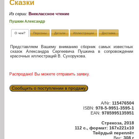
Сказки
Из серии:
Внеклассное чтение
Пушкин Александр
О чем?
Персоны
Детали
Иллюстрации
Доставка
Представляем Вашему вниманию сборник самых известных
сказок Александра Сергеевича Пушкина в сопровождении
красочных иллюстраций В. Сухорукова.
Распродано! Вы можете отправить заявку.
Сообщить о поступлении в продажу
A/Nr:
115476504
ISBN:
978-5-9951-3595-1
EAN:
9785995135951
Стрекоза, 2018
112 с., формат: 167x221x10
Твёрдый переплёт
Вес:
308 г