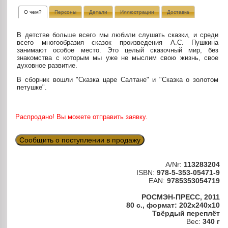
О чем?
Персоны
Детали
Иллюстрации
Доставка
В детстве больше всего мы любили слушать сказки, и среди
всего многообразия сказок произведения А.С. Пушкина
занимают особое место. Это целый сказочный мир, без
знакомства с которым мы уже не мыслим свою жизнь, свое
духовное развитие.
В сборник вошли "Сказка царе Салтане" и "Сказка о золотом
петушке".
Распродано! Вы можете отправить заявку.
Сообщить о поступлении в продажу
A/Nr:
113283204
ISBN:
978-5-353-05471-9
EAN:
9785353054719
РОСМЭН-ПРЕСС, 2011
80 с., формат: 202x240x10
Твёрдый переплёт
Вес:
340 г