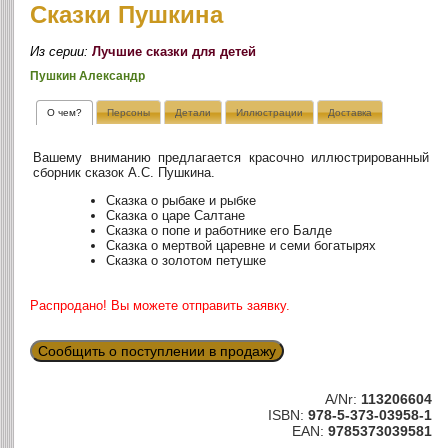
Сказки Пушкина
Из серии:
Лучшие сказки для детей
Пушкин Александр
О чем?
Персоны
Детали
Иллюстрации
Доставка
Вашему вниманию предлагается красочно иллюстрированный
сборник сказок А.С. Пушкина.
Сказка о рыбаке и рыбке
Сказка о царе Салтане
Сказка о попе и работнике его Балде
Сказка о мертвой царевне и семи богатырях
Сказка о золотом петушке
Распродано! Вы можете отправить заявку.
Сообщить о поступлении в продажу
A/Nr:
113206604
ISBN:
978-5-373-03958-1
EAN:
9785373039581