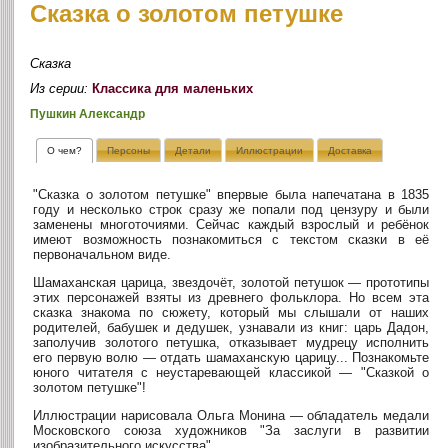
Сказка о золотом петушке
Сказка
Из серии:
Классика для маленьких
Пушкин Александр
О чем?
Персоны
Детали
Иллюстрации
Доставка
"Сказка о золотом петушке" впервые была напечатана в 1835
году и несколько строк сразу же попали под цензуру и были
заменены многоточиями. Сейчас каждый взрослый и ребёнок
имеют возможность познакомиться с текстом сказки в её
первоначальном виде.
Шамаханская царица, звездочёт, золотой петушок — прототипы
этих персонажей взяты из древнего фольклора. Но всем эта
сказка знакома по сюжету, который мы слышали от наших
родителей, бабушек и дедушек, узнавали из книг: царь Дадон,
заполучив золотого петушка, отказывает мудрецу исполнить
его первую волю — отдать шамаханскую царицу... Познакомьте
юного читателя с неустаревающей классикой — "Сказкой о
золотом петушке"!
Иллюстрации нарисовала Ольга Монина — обладатель медали
Московского союза художников "За заслуги в развитии
изобразительного искусства".