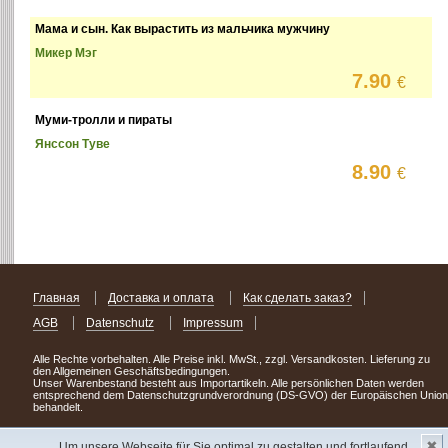
Мама и сын. Как вырастить из мальчика мужчину
Микер Мэг
7.90
€
Муми-тролли и пираты
Янссон Туве
8.90
€
Главная
Доставка и оплата
Как сделать заказ?
AGB
Datenschutz
Impressum
Alle Rechte vorbehalten. Alle Preise inkl. MwSt., zzgl. Versandkosten. Lieferung zu
den Allgemeinen Geschäftsbedingungen.
Unser Warenbestand besteht aus Importartikeln. Alle persönlichen Daten werden
entsprechend dem Datenschutzgrundverordnung (DS-GVO) der Europäischen Union
behandelt.
Сделав заказ сегодня, уже через день или два Вы можете стать обладателем
✖
НОВИНКИ из Германии
! Удачного поиска!
Um unsere Webseite für Sie optimal zu gestalten und fortlaufend