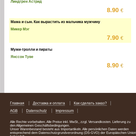
Линдгрен Астрид
8.90
€
Мама и сын. Как вырастить из мальчика мужчину
Микер Мэг
7.90
€
Муми-тролли и пираты
Янссон Туве
8.90
€
Главная
Доставка и оплата
Как сделать заказ?
AGB
Datenschutz
Impressum
Alle Rechte vorbehalten. Alle Preise inkl. MwSt., zzgl. Versandkosten. Lieferung zu
den Allgemeinen Geschäftsbedingungen.
Unser Warenbestand besteht aus Importartikeln. Alle persönlichen Daten werden
entsprechend dem Datenschutzgrundverordnung (DS-GVO) der Europäischen Union