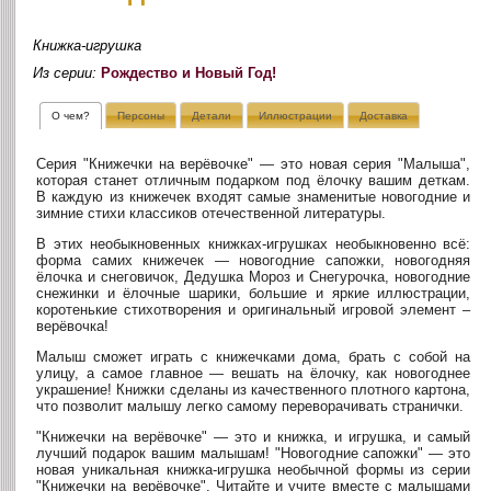
Книжка-игрушка
Из серии:
Рождество и Новый Год!
О чем?
Персоны
Детали
Иллюстрации
Доставка
Серия "Книжечки на верёвочке" — это новая серия "Малыша",
которая станет отличным подарком под ёлочку вашим деткам.
В каждую из книжечек входят самые знаменитые новогодние и
зимние стихи классиков отечественной литературы.
В этих необыкновенных книжках-игрушках необыкновенно всё:
форма самих книжечек — новогодние сапожки, новогодняя
ёлочка и снеговичок, Дедушка Мороз и Снегурочка, новогодние
снежинки и ёлочные шарики, большие и яркие иллюстрации,
коротенькие стихотворения и оригинальный игровой элемент –
верёвочка!
Малыш сможет играть с книжечками дома, брать с собой на
улицу, а самое главное — вешать на ёлочку, как новогоднее
украшение! Книжки сделаны из качественного плотного картона,
что позволит малышу легко самому переворачивать странички.
"Книжечки на верёвочке" — это и книжка, и игрушка, и самый
лучший подарок вашим малышам! "Новогодние сапожки" — это
новая уникальная книжка-игрушка необычной формы из серии
"Книжечки на верёвочке". Читайте и учите вместе с малышами