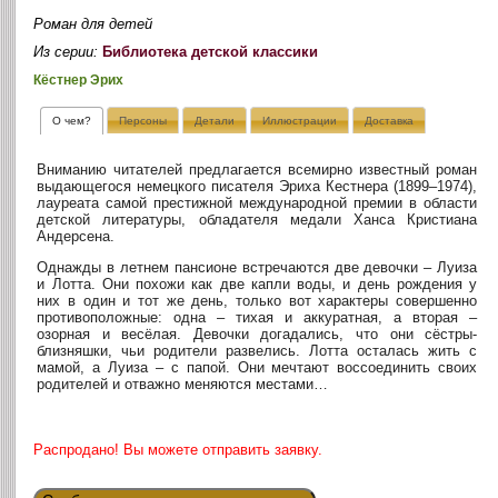
Роман для детей
Из серии:
Библиотека детской классики
Кёстнер Эрих
О чем?
Персоны
Детали
Иллюстрации
Доставка
Вниманию читателей предлагается всемирно известный роман
выдающегося немецкого писателя Эриха Кестнера (1899–1974),
лауреата самой престижной международной премии в области
детской литературы, обладателя медали Ханса Кристиана
Андерсена.
Однажды в летнем пансионе встречаются две девочки – Луиза
и Лотта. Они похожи как две капли воды, и день рождения у
них в один и тот же день, только вот характеры совершенно
противоположные: одна – тихая и аккуратная, а вторая –
озорная и весёлая. Девочки догадались, что они сёстры-
близняшки, чьи родители развелись. Лотта осталась жить с
мамой, а Луиза – с папой. Они мечтают воссоединить своих
родителей и отважно меняются местами…
Распродано! Вы можете отправить заявку.