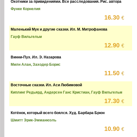
Охотники за привидениями. Все расследования. Рис. автора
Функе Корнелия
16.30
€
Маленький Мук и другие сказки. Ил. М. Митрофанова
Гауф Вильгельм
12.90
€
Винни-Пух. Ил. Э. Назарова
Милн Алан, Заходер Борис
11.50
€
Восточные сказки. Ил. Аси Любимовой
Киплинг Редьярд, Андерсен Ганс Кристиан, Гауф Вильгельм
17.30
€
Котёнок, который всего боялся. Худ. Барбара Брюн
Шмитт Эрик-Эмманюэль
10.90
€