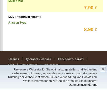
Микер Мэг
7.90
€
Муми-тролли и пираты
Янссон Туве
8.90
€
Главная
Доставка и оплата
Как сделать заказ?
AGB
Datenschutz
Impressum
✖
Um unsere Webseite für Sie optimal zu gestalten und fortlaufend
verbessern zu können, verwenden wir Cookies. Durch die weitere
Alle Rechte vorbehalten. Alle Preise inkl. MwSt., zzgl. Versandkosten. Lieferung zu
den Allgemeinen Geschäftsbedingungen.
Nutzung der Webseite stimmen Sie der Verwendung von Cookies zu.
Unser Warenbestand besteht aus Importartikeln. Alle persönlichen Daten werden
Weitere Informationen zu Cookies erhalten Sie in unserer
entsprechend dem Datenschutzgrundverordnung (DS-GVO) der Europäischen Union
Datenschutzerklärung
behandelt.
Сделав заказ сегодня, уже через день или два Вы можете стать обладателем
НОВИНКИ из Германии
! Удачного поиска!
Copyright 2003 - 2023 © Express-Kniga
Разработка:
V.A.Vorobiev