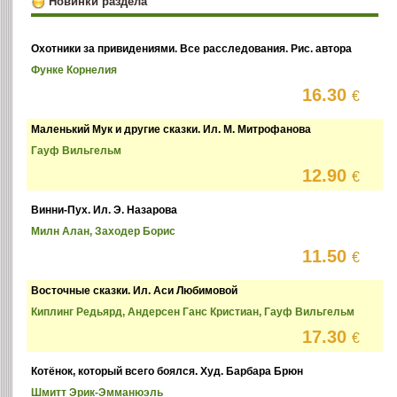
Новинки раздела
Охотники за привидениями. Все расследования. Рис. автора
Функе Корнелия
16.30
€
Маленький Мук и другие сказки. Ил. М. Митрофанова
Гауф Вильгельм
12.90
€
Винни-Пух. Ил. Э. Назарова
Милн Алан, Заходер Борис
11.50
€
Восточные сказки. Ил. Аси Любимовой
Киплинг Редьярд, Андерсен Ганс Кристиан, Гауф Вильгельм
17.30
€
Котёнок, который всего боялся. Худ. Барбара Брюн
Шмитт Эрик-Эмманюэль