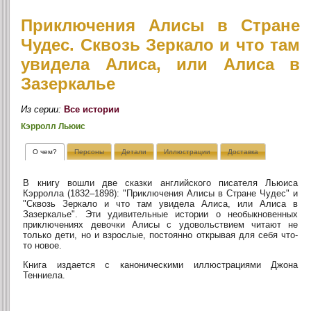
Приключения Алисы в Стране
Чудес. Сквозь Зеркало и что там
увидела Алиса, или Алиса в
Зазеркалье
Из серии:
Все истории
Кэрролл Льюис
О чем?
Персоны
Детали
Иллюстрации
Доставка
В книгу вошли две сказки английского писателя Льюиса
Кэрролла (1832–1898): "Приключения Алисы в Стране Чудес" и
"Сквозь Зеркало и что там увидела Алиса, или Алиса в
Зазеркалье". Эти удивительные истории о необыкновенных
приключениях девочки Алисы с удовольствием читают не
только дети, но и взрослые, постоянно открывая для себя что-
то новое.
Книга издается с каноническими иллюстрациями Джона
Тенниела.