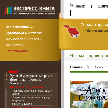
Поиск
|
Вирту
От мастера 
Мои настройки
«Цвета исти
Доставка и оплата
Как сделать заказ?
Контакт
Распродажа
Мы рады приветств
Главная
Книги
Книги
Русский и зарубежный роман
Детективы, триллеры,
боевики
Детям и их родителям
Развитие ребенка и подготовка к
школе
Родителям. Воспитание и уход
за детьми
Учимся в школе
Художественные книги для