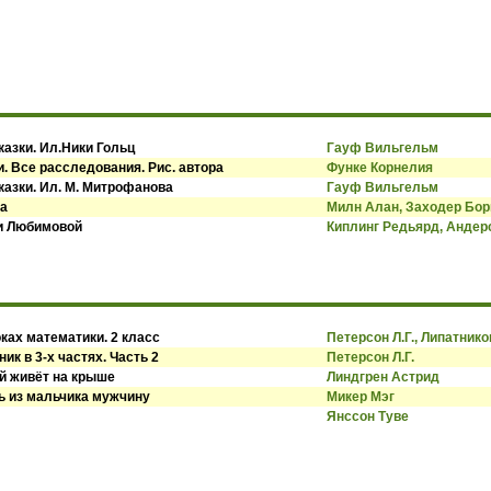
казки. Ил.Ники Гольц
Гауф Вильгельм
. Все расследования. Рис. автора
Функе Корнелия
казки. Ил. М. Митрофанова
Гауф Вильгельм
ва
Милн Алан, Заходер Бор
си Любимовой
Киплинг Редьярд, Андер
ках математики. 2 класс
Петерсон Л.Г., Липатнико
ик в 3-х частях. Часть 2
Петерсон Л.Г.
й живёт на крыше
Линдгрен Астрид
ь из мальчика мужчину
Микер Мэг
Янссон Туве