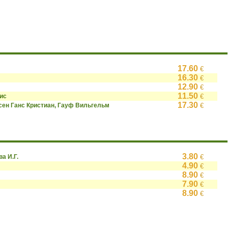
17.60
€
16.30
€
12.90
€
11.50
ис
€
17.30
сен Ганс Кристиан, Гауф Вильгельм
€
3.80
ва И.Г.
€
4.90
€
8.90
€
7.90
€
8.90
€