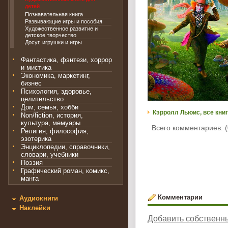
детей
Познавательная книга
Развивающие игры и пособия
Художественное развитие и
детское творчество
Досуг, игрушки и игры
Фантастика, фэнтези, хоррор
и мистика
Экономика, маркетинг,
бизнес
Психология, здоровье,
целительство
Дом, семья, хобби
Кэрролл Льюис, все кни
Non/fiction, история,
культура, мемуары
Всего комментариев: (
Религия, философия,
эзотерика
Энциклопедии, справочники,
словари, учебники
Поэзия
Графический роман, комикс,
манга
Комментарии
Аудиокниги
Наклейки
Добавить собственн