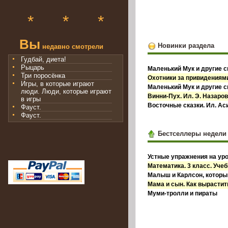
*
*
*
Вы
Новинки раздела
недавно смотрели
Гудбай, диета!
Рыцарь
Маленький Мук и другие с
Три поросёнка
Охотники за привидениями
Игры, в которые играют
Маленький Мук и другие с
люди. Люди, которые играют
Винни-Пух. Ил. Э. Назаро
в игры
Восточные сказки. Ил. А
Фауст.
Фауст.
Бестселлеры недели
Устные упражнения на уро
Математика. 3 класс. Учебн
Малыш и Карлсон, которы
Мама и сын. Как вырастит
Муми-тролли и пираты