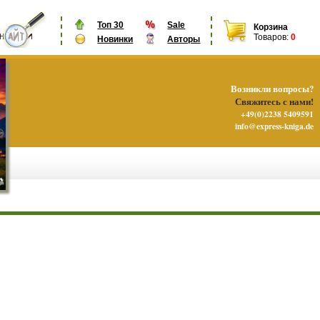
Топ 30
Sale
Корзина
Товаров:
0
Новинки
Авторы
Возникли вопросы?
Свяжитесь с нами!
+49(0)2238 5409591
info@express-kniga.de