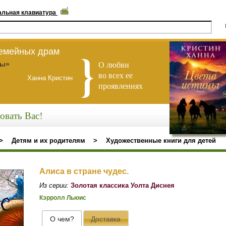
альная клавиатура
семейных драм
О любви
ны»
во всех ее
Ханна Кристин
проявлениях
овать Вас!
>
Детям и их родителям
>
Художественные книги для детей
Алиса в стране чудес.
Из серии:
Золотая классика Уолта Диснея
Кэрролл Льюис
О чем?
Доставка