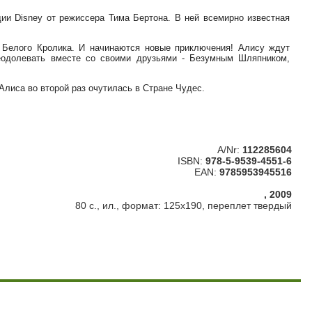
ии Disney от режиссера Тима Бертона. В ней всемирно известная
 Белого Кролика. И начинаются новые приключения! Алису ждут
еодолевать вместе со своими друзьями - Безумным Шляпником,
Алиса во второй раз очутилась в Стране Чудес.
A/Nr:
112285604
ISBN:
978-5-9539-4551-6
EAN:
9785953945516
, 2009
80 с., ил., формат: 125х190, переплет твердый