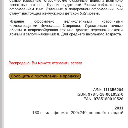
самые известные классические сказочные повести всемирно
известных авторов. Лучшие художники России работают над
оформлением книг. Изданные в подарочном оформлении, они
станут настоящей жемчужиной детской библиотеки.
Издание оформлено великолепными красочными
иллюстрациями Вячеслава Смирнова. Удивительно точные
образы и непревзойденная техника делают персонажи сказки
яркими и запоминающимися. Для среднего школьного возраста.
Распродано! Вы можете отправить заявку.
Сообщить о поступлении в продажу
A/Nr:
111656204
ISBN:
978-5-18-001052-0
EAN:
9785180010520
, 2011
160 с., ил., формат: 200х240, переплёт твердый