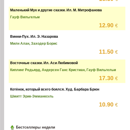
Маленький Мук и другие сказки. Ил. М. Митрофанова
Гауф Вильгельм
12.90
€
Винни-Пух. Ил. Э. Назарова
Милн Алан, Заходер Борис
11.50
€
Восточные сказки. Ил. Аси Любимовой
Киплинг Редьярд, Андерсен Ганс Кристиан, Гауф Вильгельм
17.30
€
Котёнок, который всего боялся. Худ. Барбара Брюн
Шмитт Эрик-Эмманюэль
10.90
€
Бестселлеры недели