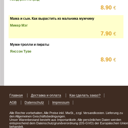
8.90
€
Мама и сын. Как вырастить из мальчика мужчину
Микер Мэг
7.90
€
Муми-тролли и пираты
Янссон Туве
8.90
€
Главная
Доставка и оплата
Как сделать заказ?
AGB
Datenschutz
Impressum
Alle Rechte vorbehalten. Alle Preise inkl. MwSt., zzgl. Versandkosten. Lieferung zu
den Allgemeinen Geschäftsbedingungen.
Unser Warenbestand besteht aus Importartikeln. Alle persönlichen Daten werden
entsprechend dem Datenschutzgrundverordnung (DS-GVO) der Europäischen Union
behandelt.