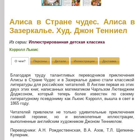
Алиса в Стране чудес. Алиса в
Зазеркалье. Худ. Джон Тенниел
Из серии:
Иллюстрированная детская классика
Кэрролл Льюис
О чем?
Персоны
Детали
Иллюстрации
Доставка
Благодаря труду талантливых переводчиков приключения
Алисы в Стране Чудес и в Зазеркалье давно стали классикой
литературы для российских читателей. В Англии первая из этих
двух этих книг, написанных математиком Чарльзом Лютвиджем
Доджсоном, который теперь более известен по своему
литературному псевдониму как Льюис Кэрролл, вышла в свет в
1865 году.
Читателей привлекли не только удивительные приключения
главной героини, но и великолепные иллюстрации,
выполненные английским художником Джоном Тенниелом.
Переводчики: А.Н. Рождественская, В.А. Азов, Т.Л. Щепкина-
Куперник.