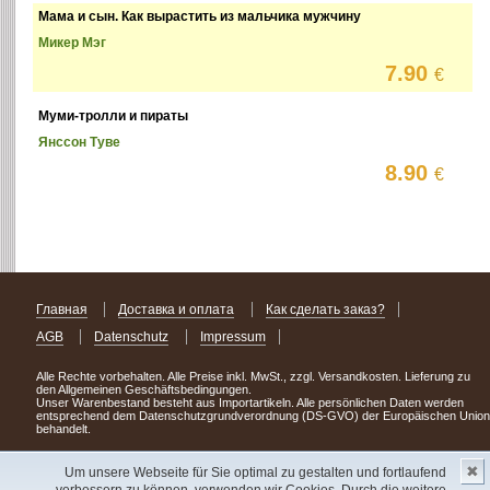
Мама и сын. Как вырастить из мальчика мужчину
Микер Мэг
7.90
€
Муми-тролли и пираты
Янссон Туве
8.90
€
Главная
Доставка и оплата
Как сделать заказ?
AGB
Datenschutz
Impressum
Alle Rechte vorbehalten. Alle Preise inkl. MwSt., zzgl. Versandkosten. Lieferung zu
den Allgemeinen Geschäftsbedingungen.
Unser Warenbestand besteht aus Importartikeln. Alle persönlichen Daten werden
entsprechend dem Datenschutzgrundverordnung (DS-GVO) der Europäischen Union
behandelt.
Сделав заказ сегодня, уже через день или два Вы можете стать обладателем
✖
НОВИНКИ из Германии
! Удачного поиска!
Um unsere Webseite für Sie optimal zu gestalten und fortlaufend