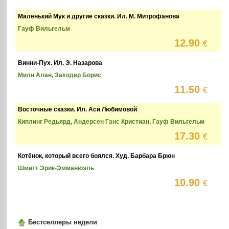
Маленький Мук и другие сказки. Ил. М. Митрофанова
Гауф Вильгельм
12.90
€
Винни-Пух. Ил. Э. Назарова
Милн Алан, Заходер Борис
11.50
€
Восточные сказки. Ил. Аси Любимовой
Киплинг Редьярд, Андерсен Ганс Кристиан, Гауф Вильгельм
17.30
€
Котёнок, который всего боялся. Худ. Барбара Брюн
Шмитт Эрик-Эмманюэль
10.90
€
Бестселлеры недели