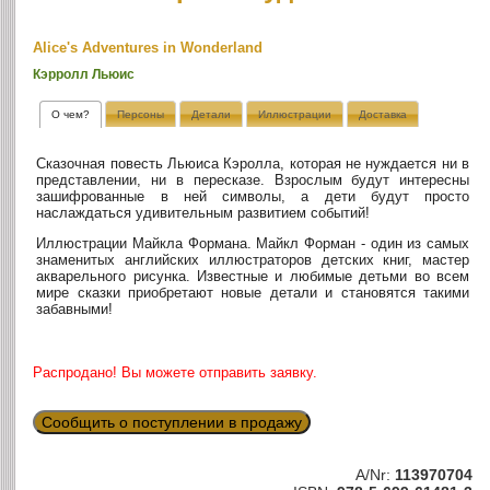
Alice's Adventures in Wonderland
Кэрролл Льюис
О чем?
Персоны
Детали
Иллюстрации
Доставка
Сказочная повесть Льюиса Кэролла, которая не нуждается ни в
представлении, ни в пересказе. Взрослым будут интересны
зашифрованные в ней символы, а дети будут просто
наслаждаться удивительным развитием событий!
Иллюстрации Майкла Формана. Майкл Форман - один из самых
знаменитых английских иллюстраторов детских книг, мастер
акварельного рисунка. Известные и любимые детьми во всем
мире сказки приобретают новые детали и становятся такими
забавными!
Распродано! Вы можете отправить заявку.
Сообщить о поступлении в продажу
A/Nr:
113970704