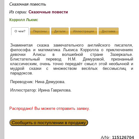
Сказочная повесть
Из серии:
Сказочные повести
Кэрролл Льюис
О чем?
Персоны
Детали
Иллюстрации
Доставка
Знаменитая сказка замечательного английского писателя,
философа и математика Льюиса Кэрролла о приключениях
девочки Алисы в волшебной стране Зазеркалье.
Блистательный перевод Н.М. Демуровой, признанный
классическим, очень точно передаёт смысл этой необычной и
мудрой сказки с множеством весёлых бессмыслиц и
парадоксов.
Переводчик: Нина Демурова.
Иллюстратор: Ирина Гаврилова.
Распродано! Вы можете отправить заявку.
Сообщить о поступлении в продажу
A/Nr:
115126704