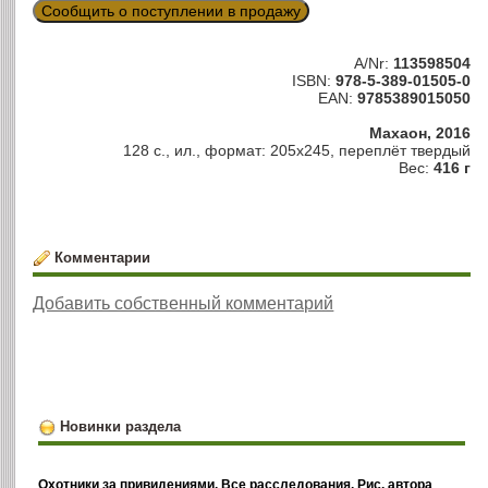
Сообщить о поступлении в продажу
A/Nr:
113598504
ISBN:
978-5-389-01505-0
EAN:
9785389015050
Махаон, 2016
128 с., ил., формат: 205х245, переплёт твердый
Вес:
416 г
Комментарии
Добавить собственный комментарий
Новинки раздела
Охотники за привидениями. Все расследования. Рис. автора