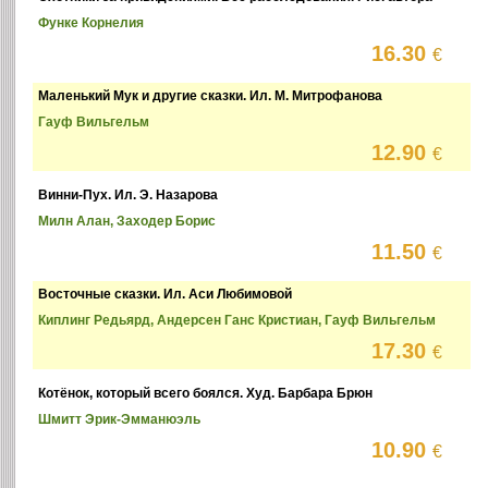
Функе Корнелия
16.30
€
Маленький Мук и другие сказки. Ил. М. Митрофанова
Гауф Вильгельм
12.90
€
Винни-Пух. Ил. Э. Назарова
Милн Алан, Заходер Борис
11.50
€
Восточные сказки. Ил. Аси Любимовой
Киплинг Редьярд, Андерсен Ганс Кристиан, Гауф Вильгельм
17.30
€
Котёнок, который всего боялся. Худ. Барбара Брюн
Шмитт Эрик-Эмманюэль
10.90
€