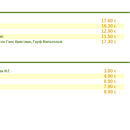
17.60
€
16.30
€
12.90
€
11.50
ис
€
17.30
сен Ганс Кристиан, Гауф Вильгельм
€
3.80
ва И.Г.
€
4.90
€
8.90
€
7.90
€
8.90
€