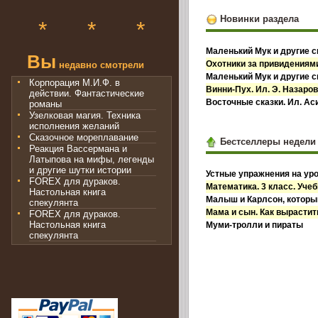
Новинки раздела
*
*
*
Маленький Мук и другие с
Вы
Охотники за привидениями
недавно смотрели
Маленький Мук и другие с
Корпорация М.И.Ф. в
Винни-Пух. Ил. Э. Назаро
действии. Фантастические
Восточные сказки. Ил. А
романы
Узелковая магия. Техника
исполнения желаний
Сказочное мореплавание
Бестселлеры недели
Реакция Вассермана и
Латыпова на мифы, легенды
и другие шутки истории
Устные упражнения на уро
FOREX для дураков.
Математика. 3 класс. Учебн
Настольная книга
Малыш и Карлсон, которы
спекулянта
Мама и сын. Как вырастит
FOREX для дураков.
Настольная книга
Муми-тролли и пираты
спекулянта