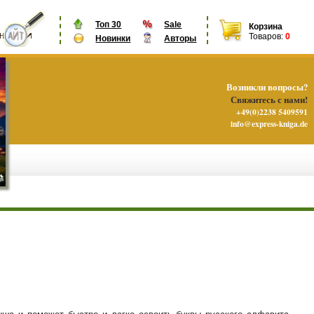
Топ 30
Sale
Корзина
Товаров:
0
Новинки
Авторы
Возникли вопросы?
Свяжитесь с нами!
+49(0)2238 5409591
info@express-kniga.de