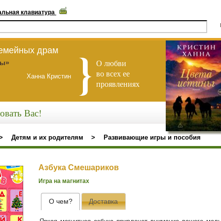
альная клавиатура
семейных драм
О любви
ны»
во всех ее
Ханна Кристин
проявлениях
овать Вас!
>
Детям и их родителям
>
Развивающие игры и пособия
Азбука Смешариков
Игра на магнитах
О чем?
Доставка