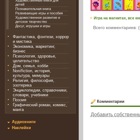
Художественные книги для
детей
Познавательная книга
Развивающие игры и пособия
Художественное развитие и
Игра на магнитах, все кн
детское творчество
Досуг, игрушки и игры
Всего комментариев: (
Фантастика, фэнтези, хоррор
и мистика
Экономика, маркетинг,
бизнес
Психология, здоровье,
целительство
Дом, семья, хобби
Non/fiction, история,
культура, мемуары
Религия, философия,
эзотерика
Энциклопедии, справочники,
словари, учебники
Поэзия
Комментарии
Графический роман, комикс,
манга
Добавить собственн
Аудиокниги
Наклейки