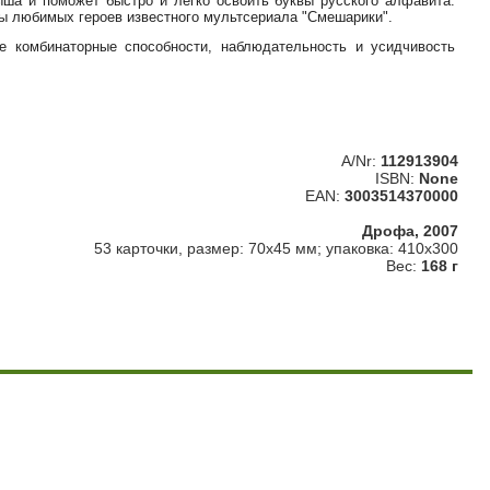
ыша и поможет быстро и легко освоить буквы русского алфавита.
ты любимых героев известного мультсериала "Смешарики".
же комбинаторные способности, наблюдательность и усидчивость
A/Nr:
112913904
ISBN:
None
EAN:
3003514370000
Дрофа, 2007
53 карточки, размер: 70х45 мм; упаковка: 410х300
Вес:
168 г