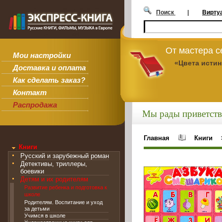
Поиск
|
Вирту
От мастера 
Мои настройки
«Цвета исти
Доставка и оплата
Как сделать заказ?
Контакт
Распродажа
Мы рады приветств
Главная
Книги
Книги
Русский и зарубежный роман
Детективы, триллеры,
боевики
Детям и их родителям
Развитие ребенка и подготовка к
школе
Родителям. Воспитание и уход
за детьми
Учимся в школе