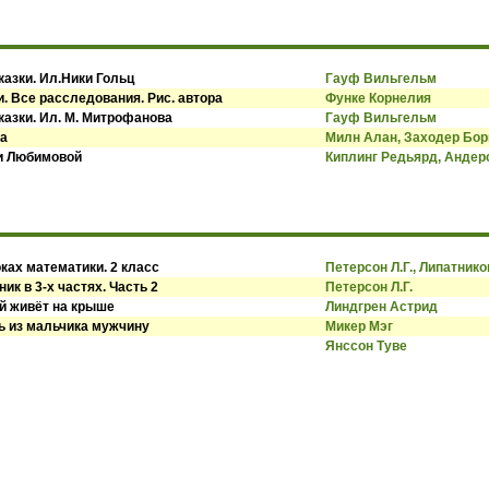
казки. Ил.Ники Гольц
Гауф Вильгельм
. Все расследования. Рис. автора
Функе Корнелия
казки. Ил. М. Митрофанова
Гауф Вильгельм
ва
Милн Алан, Заходер Бор
си Любимовой
Киплинг Редьярд, Андер
ках математики. 2 класс
Петерсон Л.Г., Липатнико
ик в 3-х частях. Часть 2
Петерсон Л.Г.
й живёт на крыше
Линдгрен Астрид
ь из мальчика мужчину
Микер Мэг
Янссон Туве