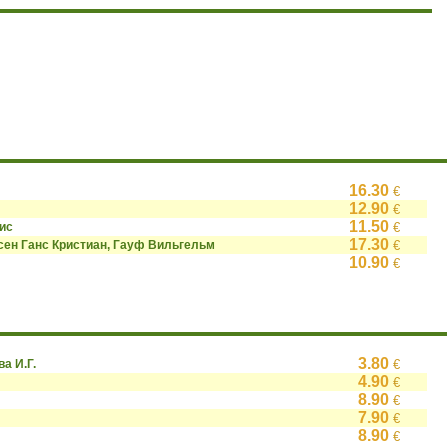
16.30
€
12.90
€
11.50
ис
€
17.30
сен Ганс Кристиан, Гауф Вильгельм
€
10.90
€
3.80
ва И.Г.
€
4.90
€
8.90
€
7.90
€
8.90
€