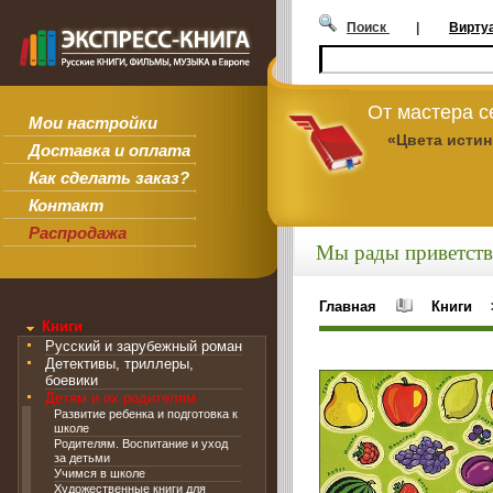
Поиск
|
Вирту
От мастера 
Мои настройки
«Цвета исти
Доставка и оплата
Как сделать заказ?
Контакт
Распродажа
Мы рады приветств
Главная
Книги
Книги
Русский и зарубежный роман
Детективы, триллеры,
боевики
Детям и их родителям
Развитие ребенка и подготовка к
школе
Родителям. Воспитание и уход
за детьми
Учимся в школе
Художественные книги для