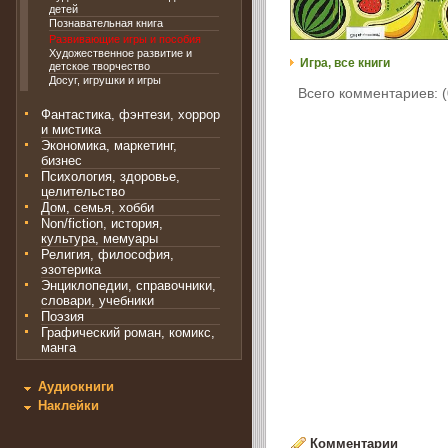
детей
Познавательная книга
Развивающие игры и пособия
Художественное развитие и
Игра, все книги
детское творчество
Досуг, игрушки и игры
Всего комментариев: (
Фантастика, фэнтези, хоррор
и мистика
Экономика, маркетинг,
бизнес
Психология, здоровье,
целительство
Дом, семья, хобби
Non/fiction, история,
культура, мемуары
Религия, философия,
эзотерика
Энциклопедии, справочники,
словари, учебники
Поэзия
Графический роман, комикс,
манга
Аудиокниги
Наклейки
Комментарии