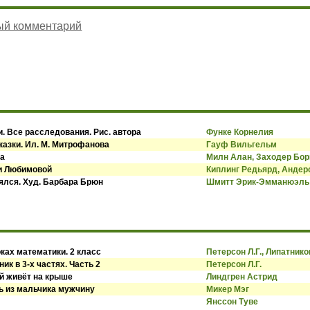
ый комментарий
. Все расследования. Рис. автора
Функе Корнелия
казки. Ил. М. Митрофанова
Гауф Вильгельм
ва
Милн Алан, Заходер Бор
си Любимовой
Киплинг Редьярд, Андер
оялся. Худ. Барбара Брюн
Шмитт Эрик-Эмманюэль
ках математики. 2 класс
Петерсон Л.Г., Липатнико
ик в 3-х частях. Часть 2
Петерсон Л.Г.
й живёт на крыше
Линдгрен Астрид
ь из мальчика мужчину
Микер Мэг
Янссон Туве