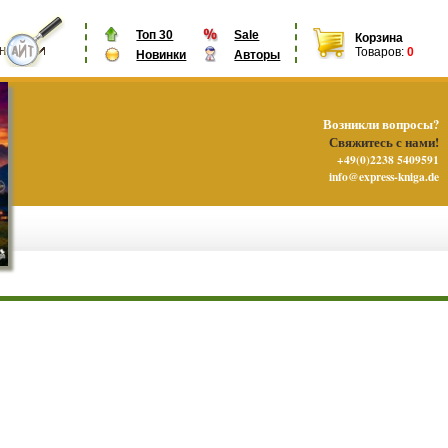
Топ 30
Sale
Корзина
Товаров:
0
Новинки
Авторы
Возникли вопросы?
Свяжитесь с нами!
+49(0)2238 5409591
info@express-kniga.de