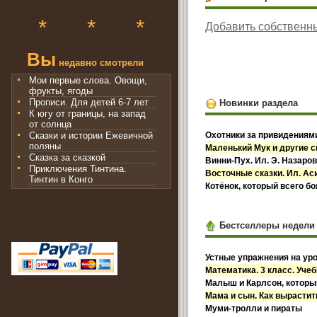
*
*
*
Добавить собственн
Вы
недавно смотрели
Мои первые слова. Овощи,
фрукты, ягоды
Прописи. Для детей 6-7 лет
Новинки раздела
К югу от границы, на запад
от солнца
Сказки и истории Ежевичной
Охотники за привидениями
поляны
Маленький Мук и другие с
Сказка за сказкой
Винни-Пух. Ил. Э. Назаро
Приключения Тинтина.
Восточные сказки. Ил. А
Тинтин в Конго
Котёнок, который всего б
Бестселлеры недели
Устные упражнения на уро
Математика. 3 класс. Учебн
Малыш и Карлсон, которы
Мама и сын. Как вырастит
Муми-тролли и пираты