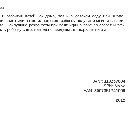
ре.
 и развития детей как дома, так и в детском саду или школе.
дильника или на металлографе, ребенок получит знания и навыки,
. Наилучшие результаты приносят игры в паре со сверстниками
сть ребенку самостоятельно придумывать варианты игры.
A/Nr:
113257804
ISBN:
None
EAN:
3007351741009
, 2012