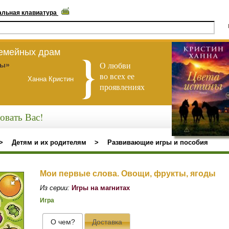
альная клавиатура
семейных драм
О любви
ны»
во всех ее
Ханна Кристин
проявлениях
овать Вас!
>
Детям и их родителям
>
Развивающие игры и пособия
Мои первые слова. Овощи, фрукты, ягоды
Из серии:
Игры на магнитах
Игра
О чем?
Доставка