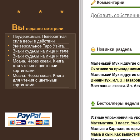
Комментарии
*
*
*
Добавить собственн
Вы
недавно смотрели
Неудержимый. Невероятная
сила веры в действии
Универсальное Таро Уэйта.
Новинки раздела
Знаки судьбы на лице и теле
Знаки судьбы на лице и теле
Моана. Через океан. Книга
Маленький Мук и другие с
для чтения с цветными
Охотники за привидениями
картинками
Маленький Мук и другие с
Моана. Через океан. Книга
для чтения с цветными
Винни-Пух. Ил. Э. Назаро
картинками
Восточные сказки. Ил. А
Бестселлеры недели
Устные упражнения на уро
Математика. 3 класс. Учебн
Малыш и Карлсон, которы
Мама и сын. Как вырастит