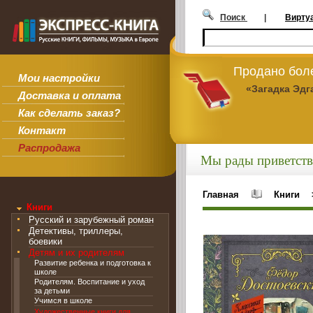
Поиск
|
Вирту
Продано боле
Мои настройки
«Загадка Эдг
Доставка и оплата
Как сделать заказ?
Контакт
Распродажа
Мы рады приветств
Главная
Книги
Книги
Русский и зарубежный роман
Детективы, триллеры,
боевики
Детям и их родителям
Развитие ребенка и подготовка к
школе
Родителям. Воспитание и уход
за детьми
Учимся в школе
Художественные книги для