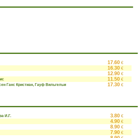
17.60
€
16.30
€
12.90
€
11.50
ис
€
17.30
сен Ганс Кристиан, Гауф Вильгельм
€
3.80
ва И.Г.
€
4.90
€
8.90
€
7.90
€
8.90