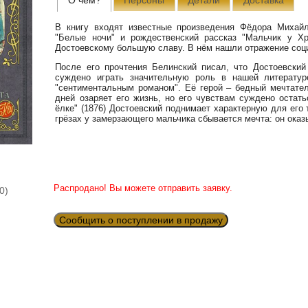
В книгу входят известные произведения Фёдора Михайло
"Белые ночи" и рождественский рассказ "Мальчик у Хр
Достоевскому большую славу. В нём нашли отражение соц
После его прочтения Белинский писал, что Достоевский
суждено играть значительную роль в нашей литературе
"сентиментальным романом". Её герой – бедный мечтател
дней озаряет его жизнь, но его чувствам суждено остат
ёлке" (1876) Достоевский поднимает характерную для его
грёзах у замерзающего мальчика сбывается мечта: он оказы
Распродано! Вы можете отправить заявку.
0)
Сообщить о поступлении в продажу