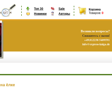
Топ 30
Sale
Корзина
Товаров:
0
Новинки
Авторы
Возникли вопросы?
Свяжитесь с нами!
+49(0)2238 5409591
info@express-kniga.de
на ёлке