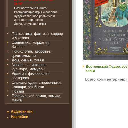
детей
Познавательная книга
Развивающие игры и пособия
Художественное развитие и
детское творчество
Досуг, игрушки и игры
Фантастика, фэнтези, хоррор
и мистика
Экономика, маркетинг,
бизнес
Психология, здоровье,
целительство
Дом, семья, хобби
Non/fiction, история,
Достоевский Федор, все
культура, мемуары
книги
Религия, философия,
эзотерика
Всего комментариев: (
Энциклопедии, справочники,
словари, учебники
Поэзия
Графический роман, комикс,
манга
Аудиокниги
Наклейки