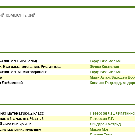
ый комментарий
казки. Ил.Ники Гольц
Гауф Вильгельм
. Все расследования. Рис. автора
Функе Корнелия
казки. Ил. М. Митрофанова
Гауф Вильгельм
ва
Милн Алан, Заходер Бор
си Любимовой
Киплинг Редьярд, Андер
ках математики. 2 класс
Петерсон Л.Г., Липатнико
ик в 3-х частях. Часть 2
Петерсон Л.Г.
й живёт на крыше
Линдгрен Астрид
ь из мальчика мужчину
Микер Мэг