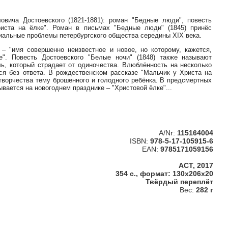
вича Достоевского (1821-1881): роман "Бедные люди", повесть
иста на ёлке". Роман в письмах "Бедные люди" (1845) принёс
иальные проблемы петербургского общества середины XIX века.
 – "имя совершенно неизвестное и новое, но которому, кажется,
". Повесть Достоевского "Белые ночи" (1848) также называют
ь, который страдает от одиночества. Влюблённость на несколько
ься без ответа. В рождественском рассказе "Мальчик у Христа на
 творчества тему брошенного и голодного ребёнка. В предсмертных
вается на новогоднем празднике – "Христовой ёлке"...
A/Nr:
115164004
ISBN:
978-5-17-105915-6
EAN:
9785171059156
АСТ, 2017
354 с., формат: 130x206x20
Твёрдый переплёт
Вес:
282 г