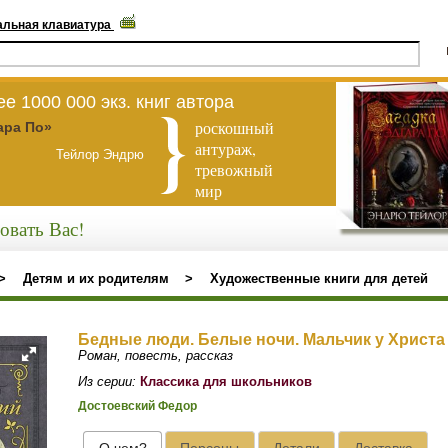
альная клавиатура
е 1000 000 экз. книг автора
роскошный
ара По»
антураж,
Тейлор Эндрю
тревожный
мир
овать Вас!
>
Детям и их родителям
>
Художественные книги для детей
Бедные люди. Белые ночи. Мальчик у Христа 
Роман, повесть, рассказ
Из серии:
Классика для школьников
Достоевский Федор
О чем?
Персоны
Детали
Доставка