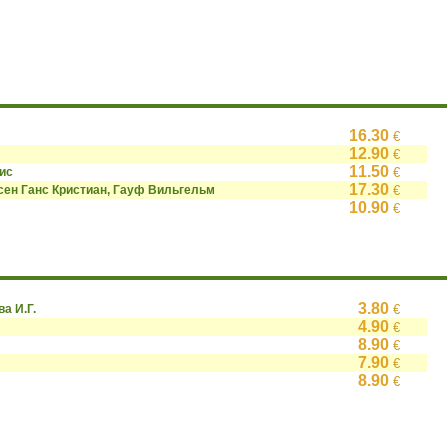
16.30
€
12.90
€
11.50
ис
€
17.30
сен Ганс Кристиан, Гауф Вильгельм
€
10.90
€
3.80
ва И.Г.
€
4.90
€
8.90
€
7.90
€
8.90
€