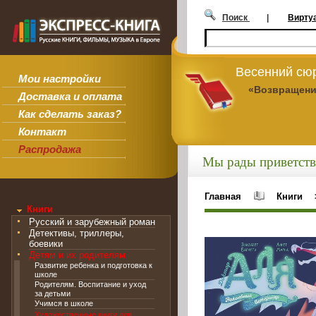
Поиск
|
Вирту
Весенний сюр
Мои настройки
«Возвращени
Доставка и оплата
Как сделать заказ?
Контакт
Распродажа
Мы рады приветств
Главная
Книги
Книги
Русский и зарубежный роман
Детективы, триллеры,
боевики
Детям и их родителям
Развитие ребенка и подготовка к
школе
Родителям. Воспитание и уход
за детьми
Учимся в школе
Художественные книги для