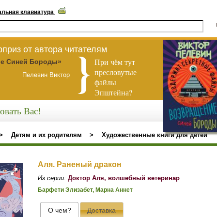
альная клавиатура
приз от автора читателям
При чём тут
е Синей Бороды»
пресловутые
Пелевин Виктор
файлы
Эпштейна?
овать Вас!
>
Детям и их родителям
>
Художественные книги для детей
Аля. Раненый дракон
Из серии:
Доктор Аля, волшебный ветеринар
Барфети Элизабет, Марна Аннет
О чем?
Доставка