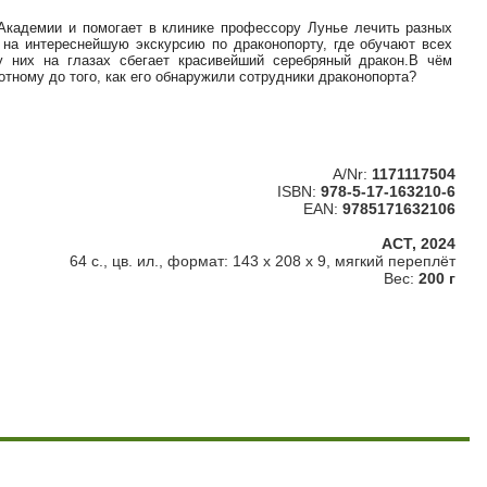
кадемии и помогает в клинике профессору Лунье лечить разных
 на интереснейшую экскурсию по драконопорту, где обучают всех
у них на глазах сбегает красивейший серебряный дракон.В чём
отному до того, как его обнаружили сотрудники драконопорта?
A/Nr:
1171117504
ISBN:
978-5-17-163210-6
EAN:
9785171632106
АСТ, 2024
64 с., цв. ил., формат: 143 х 208 x 9, мягкий переплёт
Вес:
200 г