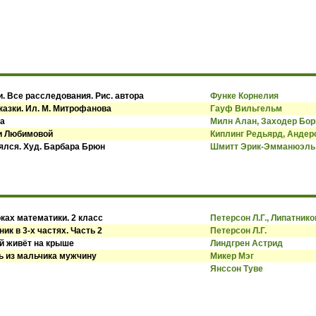
. Все расследования. Рис. автора
Функе Корнелия
казки. Ил. М. Митрофанова
Гауф Вильгельм
ва
Милн Алан, Заходер Бор
си Любимовой
Киплинг Редьярд, Андер
оялся. Худ. Барбара Брюн
Шмитт Эрик-Эмманюэль
ках математики. 2 класс
Петерсон Л.Г., Липатнико
ик в 3-х частях. Часть 2
Петерсон Л.Г.
й живёт на крыше
Линдгрен Астрид
ь из мальчика мужчину
Микер Мэг
Янссон Туве