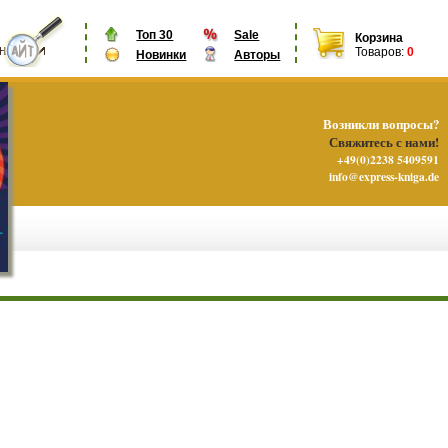
Топ 30
Sale
Корзина
Товаров:
0
Новинки
Авторы
Возникли вопросы?
Свяжитесь с нами!
+49(0)2238 5409591
info@express-kniga.de