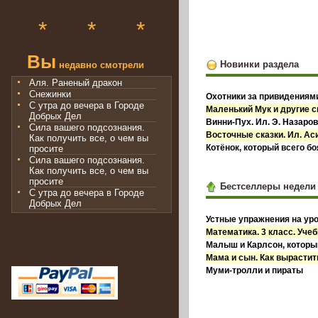
*
*
*
Вы
Новинки раздела
недавно смотрели
Аля. Раненый дракон
Снежинки
Охотники за привидениями
С утра до вечера в Городе
Маленький Мук и другие с
Добрых Дел
Винни-Пух. Ил. Э. Назаро
Сила вашего подсознания.
Восточные сказки. Ил. А
Как получить все, о чем вы
Котёнок, который всего б
просите
Сила вашего подсознания.
Как получить все, о чем вы
просите
Бестселлеры недели
С утра до вечера в Городе
Добрых Дел
Устные упражнения на уро
Математика. 3 класс. Учебн
Малыш и Карлсон, которы
Мама и сын. Как вырастит
Муми-тролли и пираты