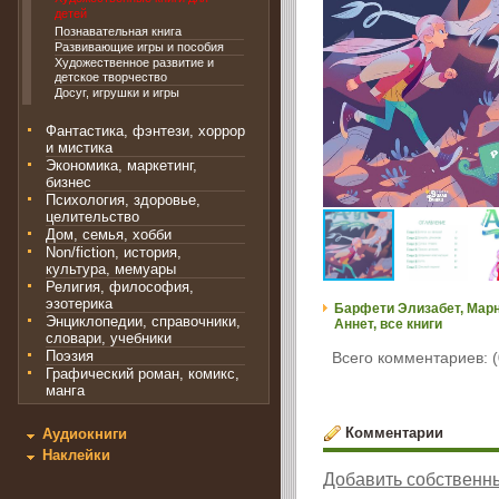
детей
Познавательная книга
Развивающие игры и пособия
Художественное развитие и
детское творчество
Досуг, игрушки и игры
Фантастика, фэнтези, хоррор
и мистика
Экономика, маркетинг,
бизнес
Психология, здоровье,
целительство
Дом, семья, хобби
Non/fiction, история,
культура, мемуары
Религия, философия,
эзотерика
Барфети Элизабет, Мар
Энциклопедии, справочники,
Аннет, все книги
словари, учебники
Поэзия
Всего комментариев: (
Графический роман, комикс,
манга
Комментарии
Аудиокниги
Наклейки
Добавить собственн