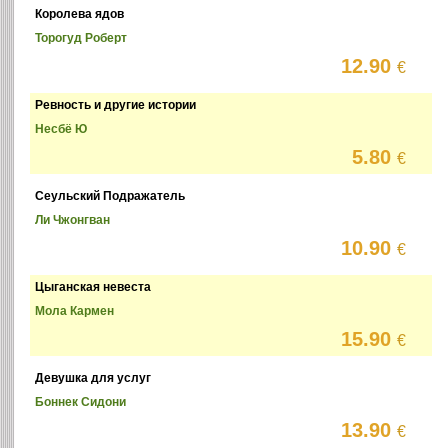
Королева ядов
Торогуд Роберт
12.90
€
Ревность и другие истории
Несбё Ю
5.80
€
Сеульский Подражатель
Ли Чжонгван
10.90
€
Цыганская невеста
Мола Кармен
15.90
€
Девушка для услуг
Боннек Сидони
13.90
€