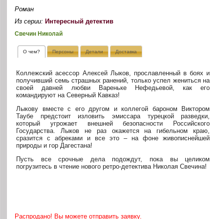
Роман
Из серии:
Интересный детектив
Свечин Николай
О чем?
Персоны
Детали
Доставка
Коллежский асессор Алексей Лыков, прославленный в боях и
получивший семь страшных ранений, только успел жениться на
своей давней любви Вареньке Нефедьевой, как его
командируют на Северный Кавказ!
Лыкову вместе с его другом и коллегой бароном Виктором
Таубе предстоит изловить эмиссара турецкой разведки,
который угрожает внешней безопасности Российского
Государства. Лыков не раз окажется на гибельном краю,
сразится с абреками и все это – на фоне живописнейшей
природы и гор Дагестана!
Пусть все срочные дела подождут, пока вы целиком
погрузитесь в чтение нового ретро-детектива Николая Свечина!
Распродано! Вы можете отправить заявку.