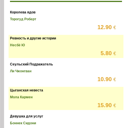
Королева ядов
Торогуд Роберт
12.90
€
Ревность и другие истории
Несбё Ю
5.80
€
Сеульский Подражатель
Ли Чжонгван
10.90
€
Цыганская невеста
Мола Кармен
15.90
€
Девушка для услуг
Боннек Сидони