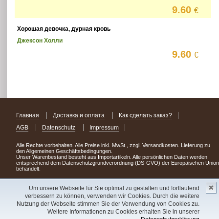
9.60
€
Хорошая девочка, дурная кровь
Джексон Холли
9.60
€
Главная
Доставка и оплата
Как сделать заказ?
AGB
Datenschutz
Impressum
Alle Rechte vorbehalten. Alle Preise inkl. MwSt., zzgl. Versandkosten. Lieferung zu
den Allgemeinen Geschäftsbedingungen.
Unser Warenbestand besteht aus Importartikeln. Alle persönlichen Daten werden
entsprechend dem Datenschutzgrundverordnung (DS-GVO) der Europäischen Union
behandelt.
Сделав заказ сегодня, уже через день или два Вы можете стать обладателем
✖
НОВИНКИ из Германии
! Удачного поиска!
Um unsere Webseite für Sie optimal zu gestalten und fortlaufend
verbessern zu können, verwenden wir Cookies. Durch die weitere
Copyright 2003 - 2023 © Express-Kniga
Nutzung der Webseite stimmen Sie der Verwendung von Cookies zu.
Разработка:
V.A.Vorobiev
Weitere Informationen zu Cookies erhalten Sie in unserer