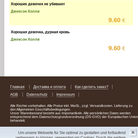
Хороших девочек не убивают
Джексон Холли
9.60
€
Хорошая девочка, дурная кровь
Джексон Холли
9.60
€
Главная
Доставка и оплата
Как сделать заказ?
AGB
Datenschutz
Impressum
Alle Rechte vorbehalten. Alle Preise inkl. MwSt., zzgl. Versandkosten. Lieferung zu
den Allgemeinen Geschäftsbedingungen.
Unser Warenbestand besteht aus Importartikeln. Alle persönlichen Daten werden
entsprechend dem Datenschutzgrundverordnung (DS-GVO) der Europäischen Union
behandelt.
Сделав заказ сегодня, уже через день или два Вы можете стать обладателем
✖
НОВИНКИ из Германии
! Удачного поиска!
Um unsere Webseite für Sie optimal zu gestalten und fortlaufend
verbessern zu können, verwenden wir Cookies. Durch die weitere